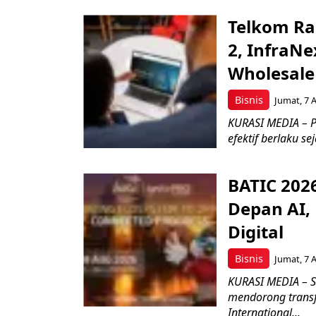
Telkom Ra
2, InfraNe
Wholesale
Bisnis
Jumat, 7 
KURASI MEDIA – P
efektif berlaku se
BATIC 202
Depan AI, 
Digital
Bisnis
Jumat, 7 
KURASI MEDIA – S
mendorong transfo
International...