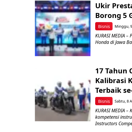
Ukir Pres
Borong 5 
Bisnis
Minggu, 9
KURASI MEDIA – P
Honda di Jawa Bar
17 Tahun 
Kalibrasi 
Terbaik se
Bisnis
Sabtu, 8 A
KURASI MEDIA – K
kompetensi instru
Instructors Compet