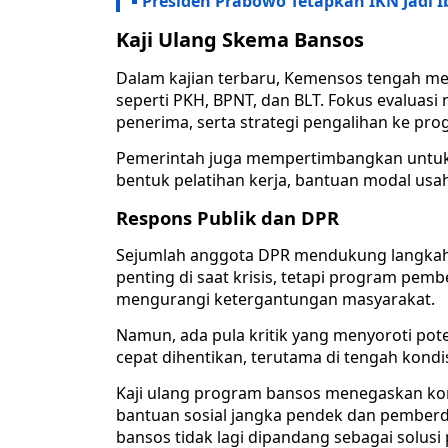
Presiden Prabowo Tetapkan IKN Jadi Ib
Kaji Ulang Skema Bansos
Dalam kajian terbaru, Kemensos tengah me
seperti PKH, BPNT, dan BLT. Fokus evaluasi
penerima, serta strategi pengalihan ke p
Pemerintah juga mempertimbangkan untuk
bentuk pelatihan kerja, bantuan modal usah
Respons Publik dan DPR
Sejumlah anggota DPR mendukung langkah 
penting di saat krisis, tetapi program pe
mengurangi ketergantungan masyarakat.
Namun, ada pula kritik yang menyoroti pote
cepat dihentikan, terutama di tengah kondi
Kaji ulang program bansos menegaskan k
bantuan sosial jangka pendek dan pember
bansos tidak lagi dipandang sebagai solus