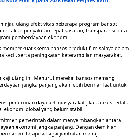
u Kota Politik pada 2028 lewat Perpres Baru
ninjau ulang efektivitas beberapa program bansos
 mencakup penyaluran tepat sasaran, transparansi data
rogram pemberdayaan ekonomi.
 memperkuat skema bansos produktif, misalnya dalam
a kecil, serta peningkatan keterampilan masyarakat.
kaji ulang ini. Menurut mereka, bansos memang
mberdayaan jangka panjang akan lebih bermanfaat untuk
nsi penurunan daya beli masyarakat jika bansos terlalu
si ekonomi global yang belum stabil.
omitmen pemerintah dalam menyeimbangkan antara
dayaan ekonomi jangka panjang. Dengan demikian,
i permanen, tetapi sebagai jembatan menuju