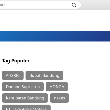
Tag Populer
AHSRIC
Bupati Bandung
Dadang Supriatna
HONDA
Kabupaten Bandung
nakes
PT Daya Adira Motora