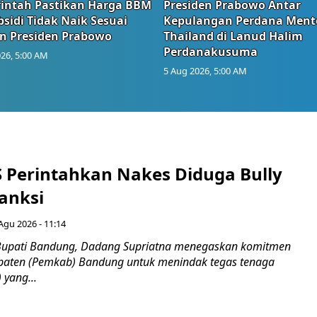
intah Pastikan Harga BBM
Presiden Prabowo Antar
sidi Tidak Naik Sesuai
Kepulangan Perdana Ment
n Presiden Prabowo
Thailand di Lanud Halim
Perdanakusuma
26, 5:00 AM
5 Aug 2026, 5:00 AM
S Perintahkan Nakes Diduga Bully
anksi
Agu 2026 - 11:14
Bupati Bandung, Dadang Supriatna menegaskan komitmen
paten (Pemkab) Bandung untuk menindak tegas tenaga
 yang...