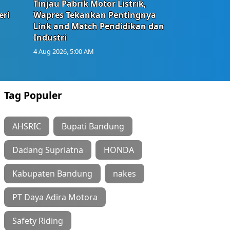
Tinjau Pabrik Motor Listrik,
eri
Wapres Tekankan Pentingnya
Link and Match Pendidikan dan
Industri
4 Aug 2026, 5:00 AM
Tag Populer
AHSRIC
Bupati Bandung
Dadang Supriatna
HONDA
Kabupaten Bandung
nakes
PT Daya Adira Motora
Safety Riding