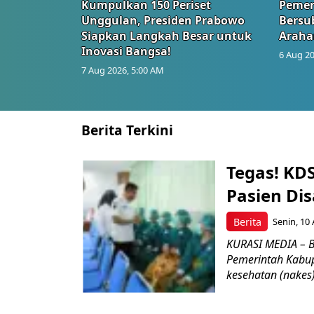
Kumpulkan 150 Periset
Pemer
Unggulan, Presiden Prabowo
Bersub
Siapkan Langkah Besar untuk
Araha
Inovasi Bangsa!
6 Aug 20
7 Aug 2026, 5:00 AM
Berita Terkini
Tegas! KD
Pasien Dis
Berita
Senin, 10 
KURASI MEDIA – 
Pemerintah Kabu
kesehatan (nakes)