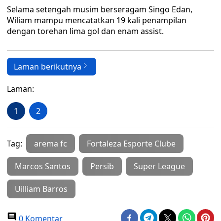
Selama setengah musim berseragam Singo Edan,
Wiliam mampu mencatatkan 19 kali penampilan
dengan torehan lima gol dan enam assist.
Laman berikutnya
Laman:
1
2
Tag:
arema fc
Fortaleza Esporte Clube
Marcos Santos
Persib
Super League
Uilliam Barros
0 Komentar