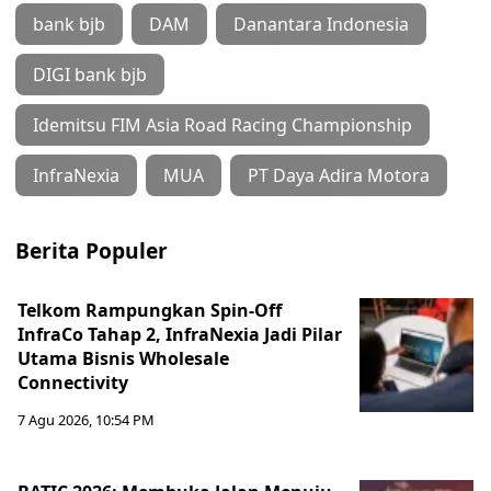
bank bjb
DAM
Danantara Indonesia
DIGI bank bjb
Idemitsu FIM Asia Road Racing Championship
InfraNexia
MUA
PT Daya Adira Motora
Berita Populer
Telkom Rampungkan Spin-Off
InfraCo Tahap 2, InfraNexia Jadi Pilar
Utama Bisnis Wholesale
Connectivity
7 Agu 2026, 10:54 PM