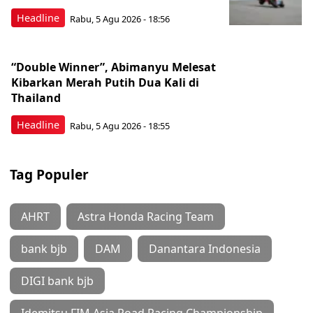
Headline
Rabu, 5 Agu 2026 - 18:56
“Double Winner”, Abimanyu Melesat
Kibarkan Merah Putih Dua Kali di
Thailand
Headline
Rabu, 5 Agu 2026 - 18:55
Tag Populer
AHRT
Astra Honda Racing Team
bank bjb
DAM
Danantara Indonesia
DIGI bank bjb