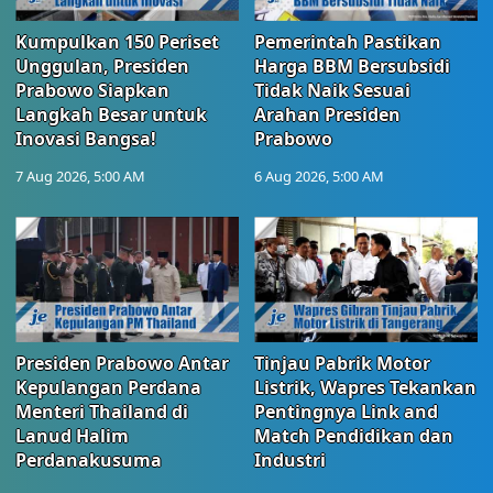
Kumpulkan 150 Periset
Pemerintah Pastikan
Unggulan, Presiden
Harga BBM Bersubsidi
Prabowo Siapkan
Tidak Naik Sesuai
Langkah Besar untuk
Arahan Presiden
Inovasi Bangsa!
Prabowo
7 Aug 2026, 5:00 AM
6 Aug 2026, 5:00 AM
Presiden Prabowo Antar
Tinjau Pabrik Motor
Kepulangan Perdana
Listrik, Wapres Tekankan
Menteri Thailand di
Pentingnya Link and
Lanud Halim
Match Pendidikan dan
Perdanakusuma
Industri