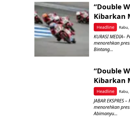
“Double W
Kibarkan M
Headline
Rabu, 
KURASI MEDIA– P
menorehkan prest
Bintang...
“Double W
Kibarkan M
Headline
Rabu, 
JABAR EKSPRES – 
menorehkan prest
Abimanyu...