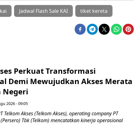
kai
Jadwal Flash Sale KAI
tiket kereta
ses Perkuat Transformasi
al Demi Mewujudkan Akses Merata
h Negeri
Agu 2026 - 09:05
T Telkom Akses (Telkom Akses), operating company PT
(Persero) Tbk (Telkom) mencatatkan kinerja operasional