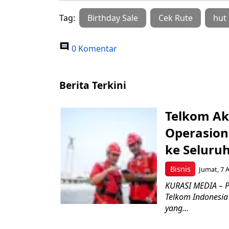
Tag:
Birthday Sale
Cek Rute
hut 
0 Komentar
Berita Terkini
Telkom Ak
Operasion
ke Seluru
Bisnis
Jumat, 7 
KURASI MEDIA – P
Telkom Indonesia 
yang...