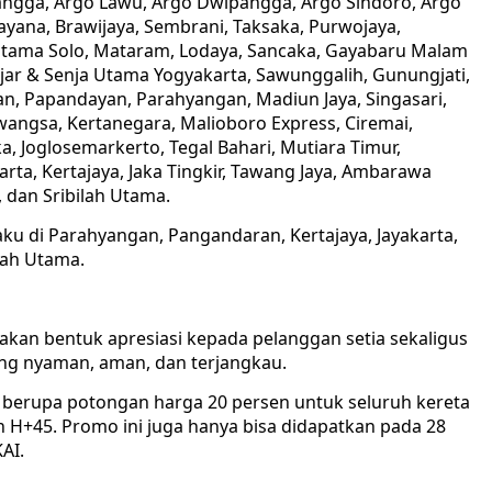
angga, Argo Lawu, Argo Dwipangga, Argo Sindoro, Argo
yana, Brawijaya, Sembrani, Taksaka, Purwojaya,
 Utama Solo, Mataram, Lodaya, Sancaka, Gayabaru Malam
jar & Senja Utama Yogyakarta, Sawunggalih, Gunungjati,
an, Papandayan, Parahyangan, Madiun Jaya, Singasari,
ngsa, Kertanegara, Malioboro Express, Ciremai,
 Joglosemarkerto, Tegal Bahari, Mutiara Timur,
karta, Kertajaya, Jaka Tingkir, Tawang Jaya, Ambarawa
 dan Sribilah Utama.
laku di Parahyangan, Pangandaran, Kertajaya, Jayakarta,
lah Utama.
an bentuk apresiasi kepada pelanggan setia sekaligus
ng nyaman, aman, dan terjangkau.
ale berupa potongan harga 20 persen untuk seluruh kereta
 H+45. Promo ini juga hanya bisa didapatkan pada 28
AI.