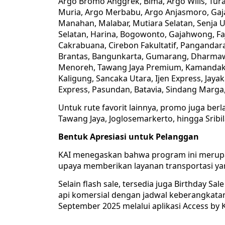
Argo Bromo Anggrek, Bima, Argo Wilis, Tur
Muria, Argo Merbabu, Argo Anjasmoro, Gaja
Manahan, Malabar, Mutiara Selatan, Senja
Selatan, Harina, Bogowonto, Gajahwong, Fa
Cakrabuana, Cirebon Fakultatif, Pangandar
Brantas, Bangunkarta, Gumarang, Dharmawa
Menoreh, Tawang Jaya Premium, Kamandaka,
Kaligung, Sancaka Utara, Ijen Express, Jaya
Express, Pasundan, Batavia, Sindang Marga,
Untuk rute favorit lainnya, promo juga ber
Tawang Jaya, Joglosemarkerto, hingga Sribi
Bentuk Apresiasi untuk Pelanggan
KAI menegaskan bahwa program ini merupak
upaya memberikan layanan transportasi ya
Selain flash sale, tersedia juga Birthday S
api komersial dengan jadwal keberangkatan
September 2025 melalui aplikasi Access by K