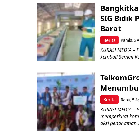
Bangkitka
SIG Bidik
Barat
Berita
Kamis, 6 
KURASI MEDIA – P
kembali Semen Kuj
TelkomGro
Menumbuhk
Berita
Rabu, 5 A
KURASI MEDIA – PT
memperkuat komit
aksi penanaman 2