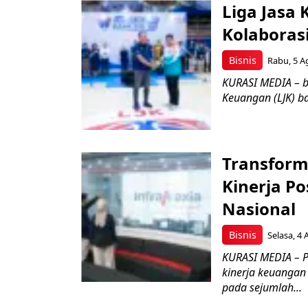
Liga Jasa
Kolaboras
Bisnis
Rabu, 5 A
KURASI MEDIA – b
Keuangan (LJK) ba
Transform
Kinerja Po
Nasional
Bisnis
Selasa, 4 
KURASI MEDIA – P
kinerja keuangan
pada sejumlah...