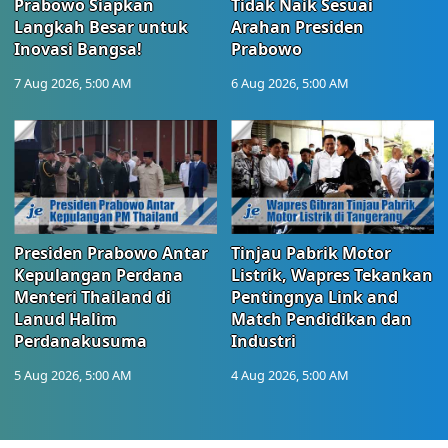
Prabowo Siapkan
Tidak Naik Sesuai
Langkah Besar untuk
Arahan Presiden
Inovasi Bangsa!
Prabowo
7 Aug 2026, 5:00 AM
6 Aug 2026, 5:00 AM
Presiden Prabowo Antar
Tinjau Pabrik Motor
Kepulangan Perdana
Listrik, Wapres Tekankan
Menteri Thailand di
Pentingnya Link and
Lanud Halim
Match Pendidikan dan
Perdanakusuma
Industri
5 Aug 2026, 5:00 AM
4 Aug 2026, 5:00 AM