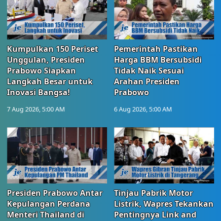
Kumpulkan 150 Periset
Pemerintah Pastikan
Unggulan, Presiden
Harga BBM Bersubsidi
Prabowo Siapkan
Tidak Naik Sesuai
Langkah Besar untuk
Arahan Presiden
Inovasi Bangsa!
Prabowo
7 Aug 2026, 5:00 AM
6 Aug 2026, 5:00 AM
Presiden Prabowo Antar
Tinjau Pabrik Motor
Kepulangan Perdana
Listrik, Wapres Tekankan
Menteri Thailand di
Pentingnya Link and