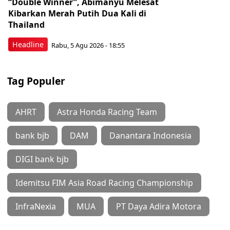
“Double Winner”, Abimanyu Melesat
Kibarkan Merah Putih Dua Kali di
Thailand
Headline
Rabu, 5 Agu 2026 - 18:55
Tag Populer
AHRT
Astra Honda Racing Team
bank bjb
DAM
Danantara Indonesia
DIGI bank bjb
Idemitsu FIM Asia Road Racing Championship
InfraNexia
MUA
PT Daya Adira Motora