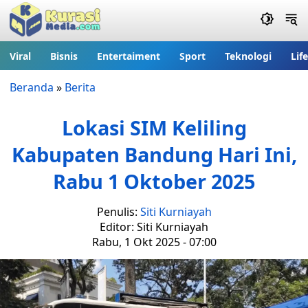
Viral
Bisnis
Entertaiment
Sport
Teknologi
Lif
Beranda
»
Berita
Lokasi SIM Keliling
Kabupaten Bandung Hari Ini,
Rabu 1 Oktober 2025
Penulis:
Siti Kurniayah
Editor: Siti Kurniayah
Rabu, 1 Okt 2025 - 07:00