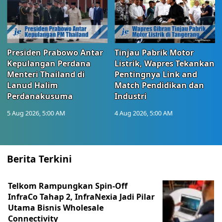
Presiden Prabowo Antar
Tinjau Pabrik Motor
Kepulangan Perdana
Listrik, Wapres Tekankan
Menteri Thailand di
Pentingnya Link and
Lanud Halim
Match Pendidikan dan
Perdanakusuma
Industri
5 Aug 2026, 5:00 AM
4 Aug 2026, 5:00 AM
Berita Terkini
Telkom Rampungkan Spin-Off
InfraCo Tahap 2, InfraNexia Jadi Pilar
Utama Bisnis Wholesale
Connectivity