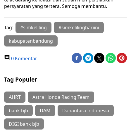
persyaratan yang tertera. Semoga membantu.
Tag:
#simkeliling
#simkelilinghariini
kabupatenbandung
0 Komentar
Tag Populer
AHRT
Astra Honda Racing Team
bank bjb
DAM
Danantara Indonesia
DIGI bank bjb