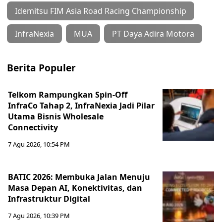
Idemitsu FIM Asia Road Racing Championship
InfraNexia
MUA
PT Daya Adira Motora
Berita Populer
Telkom Rampungkan Spin-Off
InfraCo Tahap 2, InfraNexia Jadi Pilar
Utama Bisnis Wholesale
Connectivity
7 Agu 2026, 10:54 PM
BATIC 2026: Membuka Jalan Menuju
Masa Depan AI, Konektivitas, dan
Infrastruktur Digital
7 Agu 2026, 10:39 PM