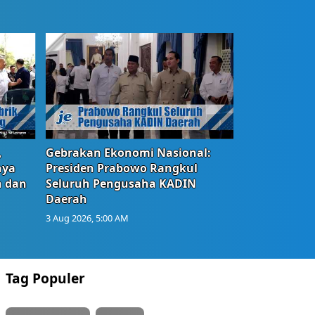
,
Gebrakan Ekonomi Nasional:
nya
Presiden Prabowo Rangkul
n dan
Seluruh Pengusaha KADIN
Daerah
3 Aug 2026, 5:00 AM
Tag Populer