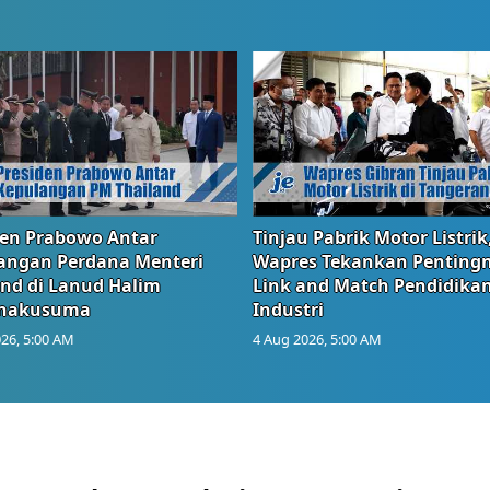
den Prabowo Antar
Tinjau Pabrik Motor Listrik
angan Perdana Menteri
Wapres Tekankan Penting
and di Lanud Halim
Link and Match Pendidika
anakusuma
Industri
26, 5:00 AM
4 Aug 2026, 5:00 AM