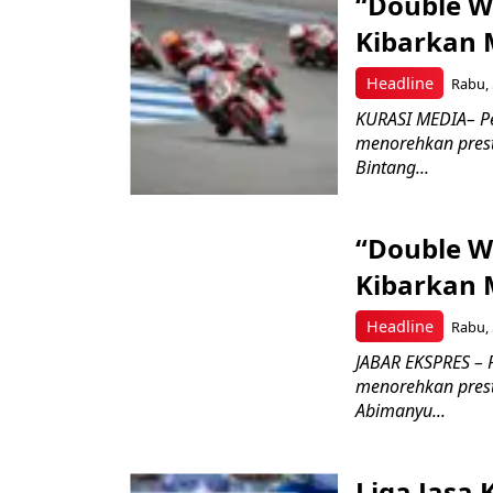
“Double W
Kibarkan M
Headline
Rabu, 
KURASI MEDIA– P
menorehkan prest
Bintang...
“Double W
Kibarkan M
Headline
Rabu, 
JABAR EKSPRES – 
menorehkan prest
Abimanyu...
Liga Jasa