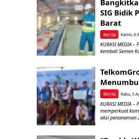
Bangkitka
SIG Bidik
Barat
Berita
Kamis, 6 
KURASI MEDIA – P
kembali Semen Kuj
TelkomGro
Menumbuhk
Berita
Rabu, 5 A
KURASI MEDIA – PT
memperkuat komit
aksi penanaman 2