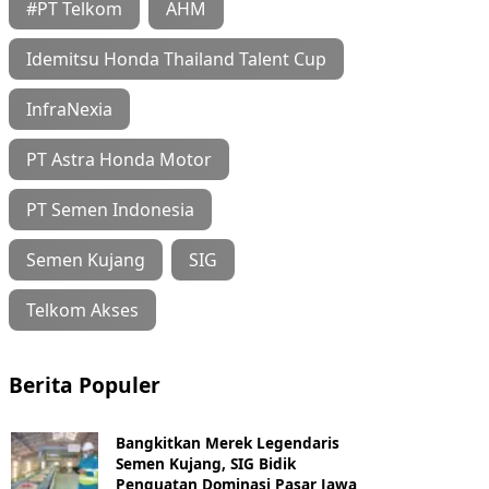
#PT Telkom
AHM
Idemitsu Honda Thailand Talent Cup
InfraNexia
PT Astra Honda Motor
PT Semen Indonesia
Semen Kujang
SIG
Telkom Akses
Berita Populer
Bangkitkan Merek Legendaris
Semen Kujang, SIG Bidik
Penguatan Dominasi Pasar Jawa