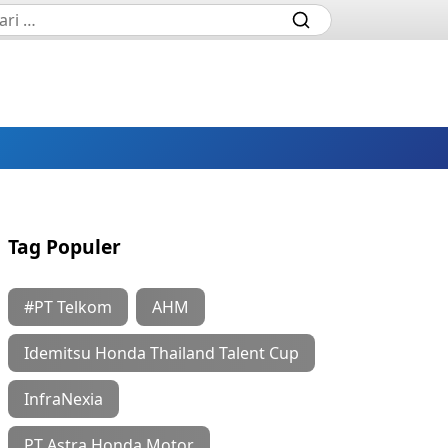
Tag Populer
#PT Telkom
AHM
Idemitsu Honda Thailand Talent Cup
InfraNexia
PT Astra Honda Motor