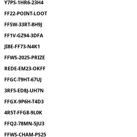
Y7PS-1HR6-23H4
FF22-POINT-LOOT
FFSW-33RT-8H9J
FF1V-GZ94-3DFA
JI8E-FF73-N4K1
FFWS-2025-PRIZE
REDE-EM23-OKFF
FFGC-T9HT-67UJ
3RF5-ED8J-UH7N
FFGX-9P6H-T4D3
4R5T-FFG8-9L0K
FFQ2-78MN-5JU3
FFWS-CHAM-PS25