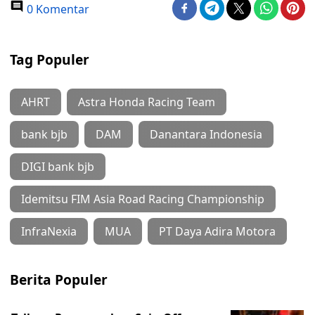
0 Komentar
Tag Populer
AHRT
Astra Honda Racing Team
bank bjb
DAM
Danantara Indonesia
DIGI bank bjb
Idemitsu FIM Asia Road Racing Championship
InfraNexia
MUA
PT Daya Adira Motora
Berita Populer