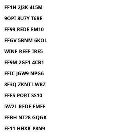
FF1H-2J3K-4L5M
9OPI-8U7Y-T6RE
FF99-REDE-EM10
FFGV-5BNM-6KOL
WINF-REEF-IRE5
FF9M-2GF1-4CB1
FFIC-JGW9-NPG6
8F3Q-ZKNT-LWBZ
FFES-PORT-SS10
5W2L-REDE-EMFF
FFBH-NT28-GQGK
FF11-HHXK-P8N9