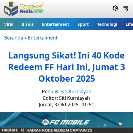
Viral
Bisnis
Entertaiment
Sport
Teknologi
Lif
Beranda
»
Entertaiment
Langsung Sikat! Ini 40 Kode
Redeem FF Hari Ini, Jumat 3
Oktober 2025
Penulis:
Siti Kurniayah
Editor: Siti Kurniayah
Jumat, 3 Okt 2025 - 10:51