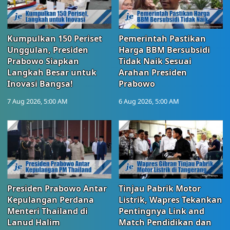
Kumpulkan 150 Periset
Pemerintah Pastikan
Unggulan, Presiden
Harga BBM Bersubsidi
Prabowo Siapkan
Tidak Naik Sesuai
Langkah Besar untuk
Arahan Presiden
Inovasi Bangsa!
Prabowo
7 Aug 2026, 5:00 AM
6 Aug 2026, 5:00 AM
Presiden Prabowo Antar
Tinjau Pabrik Motor
Kepulangan Perdana
Listrik, Wapres Tekankan
Menteri Thailand di
Pentingnya Link and
Lanud Halim
Match Pendidikan dan