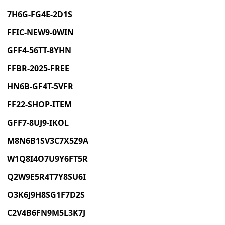
7H6G-FG4E-2D1S
FFIC-NEW9-0WIN
GFF4-56TT-8YHN
FFBR-2025-FREE
HN6B-GF4T-5VFR
FF22-SHOP-ITEM
GFF7-8UJ9-IKOL
M8N6B1SV3C7X5Z9A
W1Q8I4O7U9Y6FT5R
Q2W9E5R4T7Y8SU6I
O3K6J9H8SG1F7D2S
C2V4B6FN9M5L3K7J