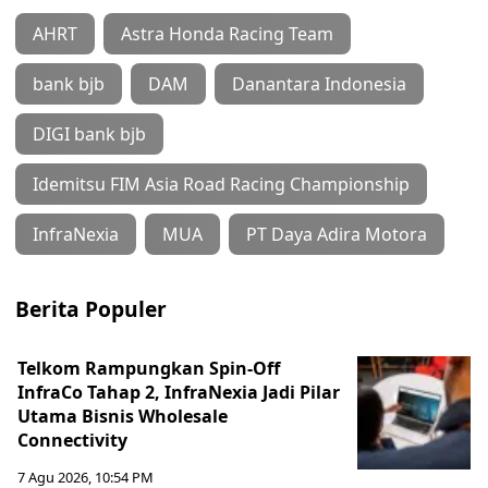
AHRT
Astra Honda Racing Team
bank bjb
DAM
Danantara Indonesia
DIGI bank bjb
Idemitsu FIM Asia Road Racing Championship
InfraNexia
MUA
PT Daya Adira Motora
Berita Populer
Telkom Rampungkan Spin-Off
InfraCo Tahap 2, InfraNexia Jadi Pilar
Utama Bisnis Wholesale
Connectivity
7 Agu 2026, 10:54 PM