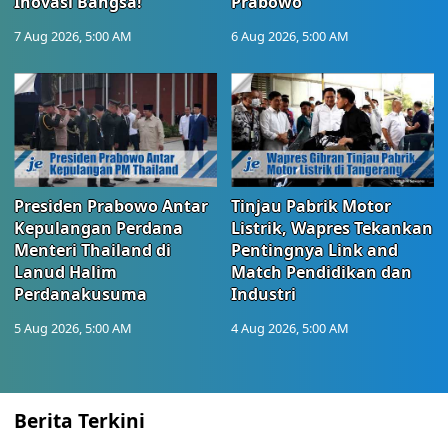
Inovasi Bangsa!
Prabowo
7 Aug 2026, 5:00 AM
6 Aug 2026, 5:00 AM
Presiden Prabowo Antar
Tinjau Pabrik Motor
Kepulangan Perdana
Listrik, Wapres Tekankan
Menteri Thailand di
Pentingnya Link and
Lanud Halim
Match Pendidikan dan
Perdanakusuma
Industri
5 Aug 2026, 5:00 AM
4 Aug 2026, 5:00 AM
Berita Terkini