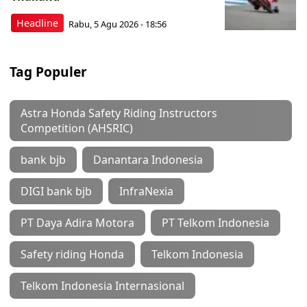
Headline
Rabu, 5 Agu 2026 - 18:56
Tag Populer
Astra Honda Safety Riding Instructors
Competition (AHSRIC)
bank bjb
Danantara Indonesia
DIGI bank bjb
InfraNexia
PT Daya Adira Motora
PT Telkom Indonesia
Safety riding Honda
Telkom Indonesia
Telkom Indonesia Internasional