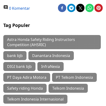
0 Komentar
Tag Populer
Astra Honda Safety Riding Instructors
Competition (AHSRIC)
bank bjb
Danantara Indonesia
DIGI bank bjb
InfraNexia
PT Daya Adira Motora
PT Telkom Indonesia
Safety riding Honda
Telkom Indonesia
Telkom Indonesia Internasional