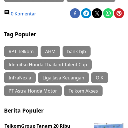
0 Komentar
Tag Populer
#PT Telkom
AHM
bank bjb
Idemitsu Honda Thailand Talent Cup
InfraNexia
Liga Jasa Keuangan
OJK
PT Astra Honda Motor
Telkom Akses
Berita Populer
TelkomGroup Tanam 20 Ribu