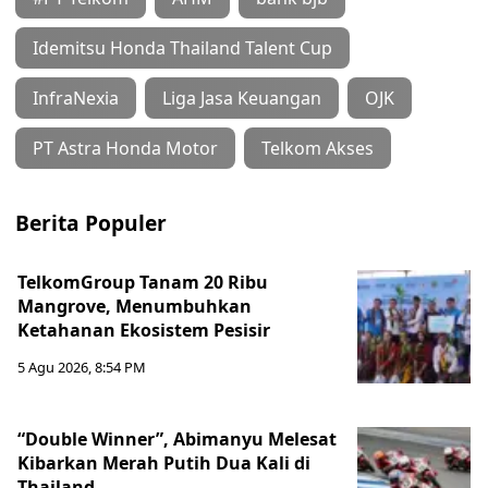
Idemitsu Honda Thailand Talent Cup
InfraNexia
Liga Jasa Keuangan
OJK
PT Astra Honda Motor
Telkom Akses
Berita Populer
TelkomGroup Tanam 20 Ribu
Mangrove, Menumbuhkan
Ketahanan Ekosistem Pesisir
5 Agu 2026, 8:54 PM
“Double Winner”, Abimanyu Melesat
Kibarkan Merah Putih Dua Kali di
Thailand