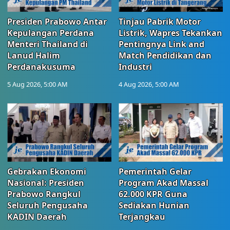
Presiden Prabowo Antar
Tinjau Pabrik Motor
Kepulangan Perdana
Listrik, Wapres Tekankan
Menteri Thailand di
Pentingnya Link and
Lanud Halim
Match Pendidikan dan
Perdanakusuma
Industri
5 Aug 2026, 5:00 AM
4 Aug 2026, 5:00 AM
Gebrakan Ekonomi
Pemerintah Gelar
Nasional: Presiden
Program Akad Massal
Prabowo Rangkul
62.000 KPR Guna
Seluruh Pengusaha
Sediakan Hunian
KADIN Daerah
Terjangkau