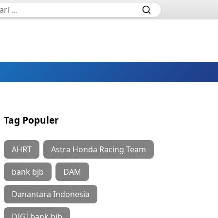
Tag Populer
AHRT
Astra Honda Racing Team
bank bjb
DAM
Danantara Indonesia
DIGI bank bjb