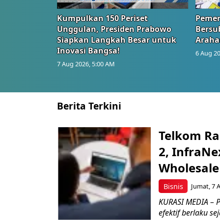
Kumpulkan 150 Periset
Pemer
Unggulan, Presiden Prabowo
Bersub
Siapkan Langkah Besar untuk
Araha
Inovasi Bangsa!
6 Aug 20
7 Aug 2026, 5:00 AM
Berita Terkini
Telkom Ra
2, InfraNe
Wholesale
Bisnis
Jumat, 7 
KURASI MEDIA – P
efektif berlaku se