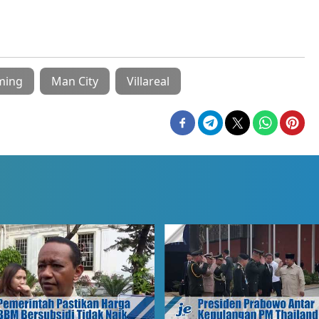
aming
Man City
Villareal