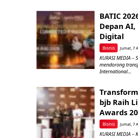
BATIC 202
Depan AI, 
Digital
Bisnis
Jumat, 7 
KURASI MEDIA – S
mendorong transfo
International...
Transform
bjb Raih 
Awards 2
Bisnis
Jumat, 7 
KURASI MEDIA – 