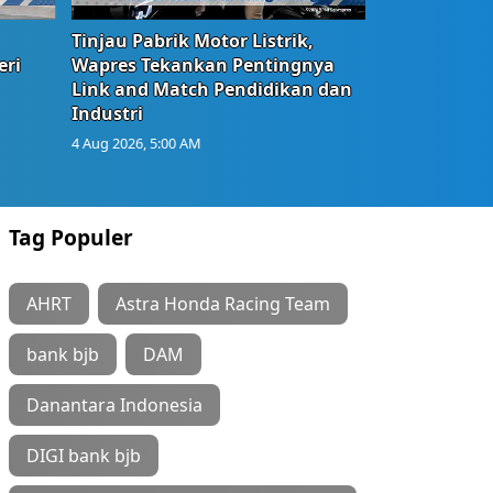
Tinjau Pabrik Motor Listrik,
eri
Wapres Tekankan Pentingnya
Link and Match Pendidikan dan
Industri
4 Aug 2026, 5:00 AM
Tag Populer
AHRT
Astra Honda Racing Team
bank bjb
DAM
Danantara Indonesia
DIGI bank bjb