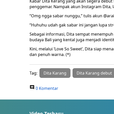
Kabar Dita Kerang yang akan segera debut 
penggemar. Nampak akun Instagram Dita, la
“Omg ngga sabar nunggu,” tulis akun @arai
“Huhuhu udah gak sabar ini jangan lupa str
Sebagai informasi, Dita sempat menempuh pe
budaya Bali yang kental juga menjadi ident
Kini, melalui ‘Love So Sweet’, Dita siap men
dan penuh warna. (*)
Tag:
Dita Karang
Dita Karang debut
0 Komentar
Video Terbaru