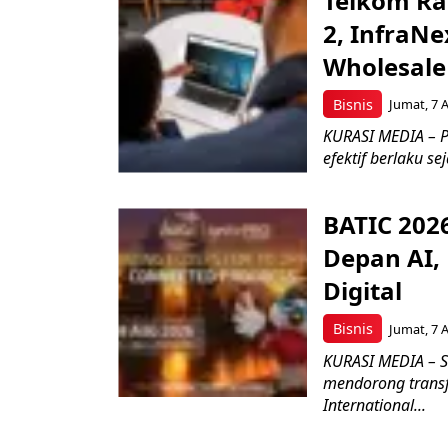
Telkom Ra
2, InfraNe
Wholesale
Bisnis
Jumat, 7 
KURASI MEDIA – P
efektif berlaku se
BATIC 202
Depan AI, 
Digital
Bisnis
Jumat, 7 
KURASI MEDIA – S
mendorong transfo
International...