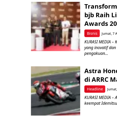
Transform
bjb Raih 
Awards 2
Bisnis
Jumat, 7 
KURASI MEDIA – 
yang inovatif da
pengakuan...
Astra Hond
di ARRC M
Headline
Jumat,
KURASI MEDIA – A
keempat Idemitsu