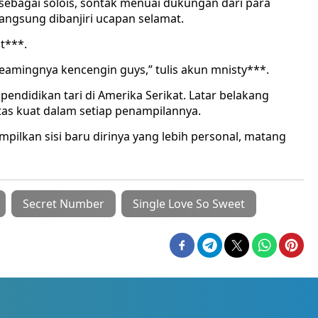
sebagai solois, sontak menuai dukungan dari para
ngsung dibanjiri ucapan selamat.
t***.
eamingnya kencengin guys,” tulis akun mnisty***.
ndidikan tari di Amerika Serikat. Latar belakang
itas kuat dalam setiap penampilannya.
ampilkan sisi baru dirinya yang lebih personal, matang
Secret Number
Single Love So Sweet