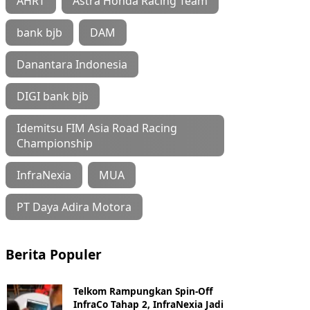
AHRT
Astra Honda Racing Team
bank bjb
DAM
Danantara Indonesia
DIGI bank bjb
Idemitsu FIM Asia Road Racing
Championship
InfraNexia
MUA
PT Daya Adira Motora
Berita Populer
Telkom Rampungkan Spin-Off
InfraCo Tahap 2, InfraNexia Jadi