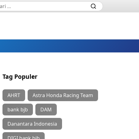
Tag Populer
AHRT
Astra Honda Racing Team
bank bjb
DAM
Danantara Indonesia
DIGI bank bjb