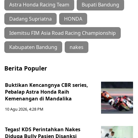
Astra Honda Racing Team
Bupati Bandung
Dadang Supriatna
HONDA
Idemitsu FIM Asia Road Racing Championship
Kabupaten Bandung
nakes
Berita Populer
Buktikan Kencangnya CBR series,
Pebalap Astra Honda Raih
Kemenangan di Mandalika
10 Agu 2026, 4:28 PM
Tegas! KDS Perintahkan Nakes
Diduga Bully Pasien Disanksi