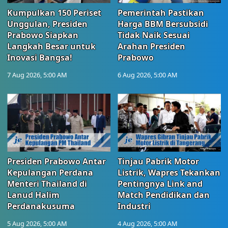
Kumpulkan 150 Periset
Pemerintah Pastikan
Unggulan, Presiden
Harga BBM Bersubsidi
Prabowo Siapkan
Tidak Naik Sesuai
Langkah Besar untuk
Arahan Presiden
Inovasi Bangsa!
Prabowo
7 Aug 2026, 5:00 AM
6 Aug 2026, 5:00 AM
Presiden Prabowo Antar
Tinjau Pabrik Motor
Kepulangan Perdana
Listrik, Wapres Tekankan
Menteri Thailand di
Pentingnya Link and
Lanud Halim
Match Pendidikan dan
Perdanakusuma
Industri
5 Aug 2026, 5:00 AM
4 Aug 2026, 5:00 AM