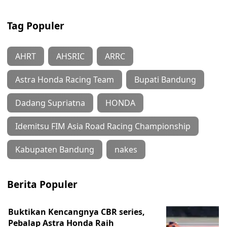
Tag Populer
AHRT
AHSRIC
ARRC
Astra Honda Racing Team
Bupati Bandung
Dadang Supriatna
HONDA
Idemitsu FIM Asia Road Racing Championship
Kabupaten Bandung
nakes
Berita Populer
Buktikan Kencangnya CBR series,
Pebalap Astra Honda Raih