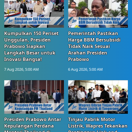
Kumpulkan 150 Periset
Pemerintah Pastikan
Unggulan, Presiden
Harga BBM Bersubsidi
Prabowo Siapkan
Tidak Naik Sesuai
Langkah Besar untuk
Arahan Presiden
Inovasi Bangsa!
Prabowo
7 Aug 2026, 5:00 AM
6 Aug 2026, 5:00 AM
Presiden Prabowo Antar
Tinjau Pabrik Motor
Kepulangan Perdana
Listrik, Wapres Tekankan