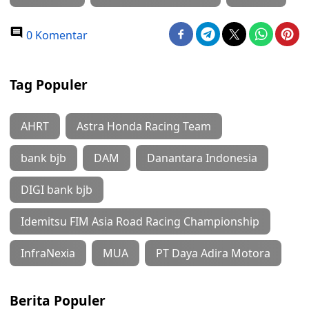
0 Komentar
Tag Populer
AHRT
Astra Honda Racing Team
bank bjb
DAM
Danantara Indonesia
DIGI bank bjb
Idemitsu FIM Asia Road Racing Championship
InfraNexia
MUA
PT Daya Adira Motora
Berita Populer