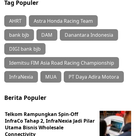
Tag Populer
AHRT
Astra Honda Racing Team
bank bjb
DAM
Danantara Indonesia
DIGI bank bjb
Idemitsu FIM Asia Road Racing Championship
InfraNexia
MUA
PT Daya Adira Motora
Berita Populer
Telkom Rampungkan Spin-Off
InfraCo Tahap 2, InfraNexia Jadi Pilar
Utama Bisnis Wholesale
Connectivity