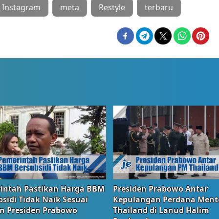
r Instagram
meta
Restyle
terbaru
intah Pastikan Harga BBM
Presiden Prabowo Antar
sidi Tidak Naik Sesuai
Kepulangan Perdana Ment
n Presiden Prabowo
Thailand di Lanud Halim