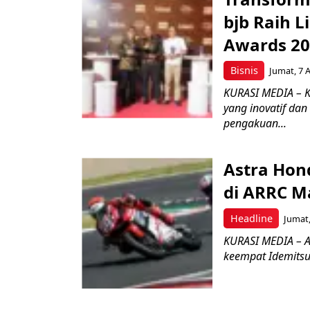
bjb Raih 
Awards 2
Bisnis
Jumat, 7 
KURASI MEDIA – 
yang inovatif da
pengakuan...
Astra Hond
di ARRC M
Headline
Jumat,
KURASI MEDIA – A
keempat Idemitsu