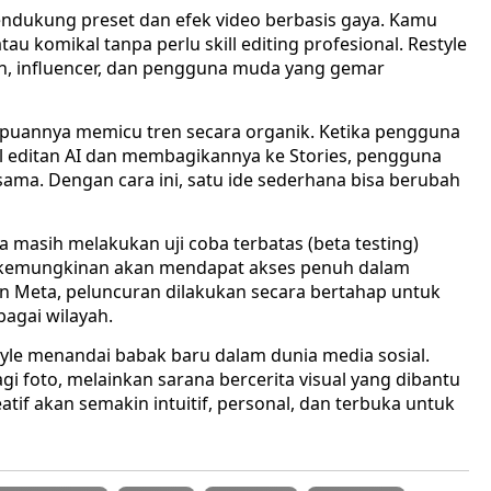
mendukung preset dan efek video berbasis gaya. Kamu
au komikal tanpa perlu skill editing profesional. Restyle
n, influencer, dan pengguna muda yang gemar
mpuannya memicu tren secara organik. Ketika pengguna
l editan AI dan membagikannya ke Stories, pengguna
sama. Dengan cara ini, satu ide sederhana bisa berubah
masih melakukan uji coba terbatas (beta testing)
ia kemungkinan akan mendapat akses penuh dalam
n Meta, peluncuran dilakukan secara bertahap untuk
bagai wilayah.
style menandai babak baru dalam dunia media sosial.
i foto, melainkan sarana bercerita visual yang dibantu
if akan semakin intuitif, personal, dan terbuka untuk