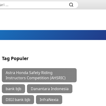
Tag Populer
Astra Honda Safety Riding
Instructors Competition (AHSRIC)
bank bjb
Danantara Indonesia
DIGI bank bjb
InfraNexia