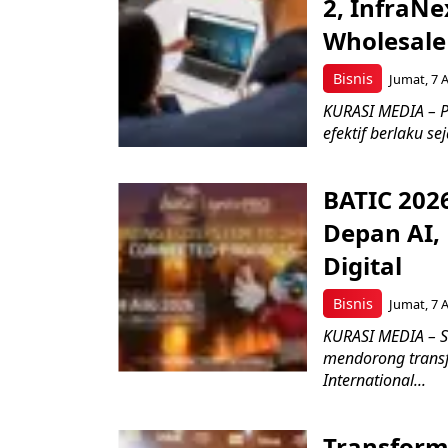
2, InfraNe
Wholesale
Bisnis
Jumat, 7 
KURASI MEDIA – P
efektif berlaku se
BATIC 202
Depan AI, 
Digital
Bisnis
Jumat, 7 
KURASI MEDIA – S
mendorong transfo
International...
Transform