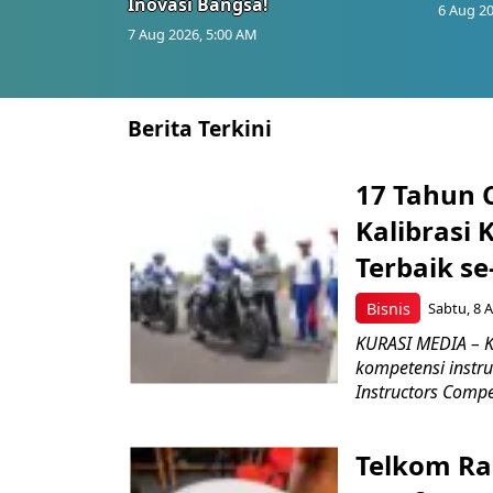
Inovasi Bangsa!
6 Aug 20
7 Aug 2026, 5:00 AM
Berita Terkini
17 Tahun 
Kalibrasi 
Terbaik se
Bisnis
Sabtu, 8 A
KURASI MEDIA – K
kompetensi instru
Instructors Compet
Telkom Ra