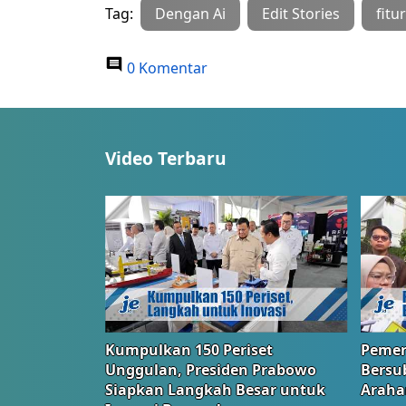
Tag:
Dengan Ai
Edit Stories
fitu
0 Komentar
Video Terbaru
Kumpulkan 150 Periset
Pemer
Unggulan, Presiden Prabowo
Bersub
Siapkan Langkah Besar untuk
Araha