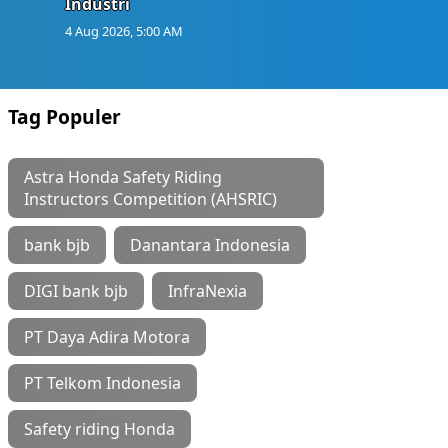
Industri
4 Aug 2026, 5:00 AM
Tag Populer
Astra Honda Safety Riding
Instructors Competition (AHSRIC)
bank bjb
Danantara Indonesia
DIGI bank bjb
InfraNexia
PT Daya Adira Motora
PT Telkom Indonesia
Safety riding Honda