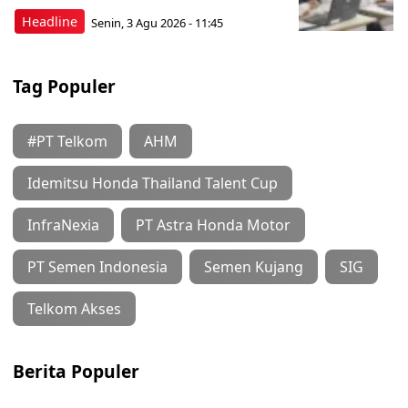
Headline
Senin, 3 Agu 2026 - 11:45
Tag Populer
#PT Telkom
AHM
Idemitsu Honda Thailand Talent Cup
InfraNexia
PT Astra Honda Motor
PT Semen Indonesia
Semen Kujang
SIG
Telkom Akses
Berita Populer