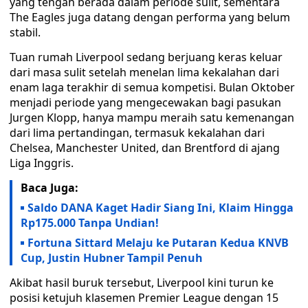
yang tengah berada dalam periode sulit, sementara
The Eagles juga datang dengan performa yang belum
stabil.
Tuan rumah Liverpool sedang berjuang keras keluar
dari masa sulit setelah menelan lima kekalahan dari
enam laga terakhir di semua kompetisi. Bulan Oktober
menjadi periode yang mengecewakan bagi pasukan
Jurgen Klopp, hanya mampu meraih satu kemenangan
dari lima pertandingan, termasuk kekalahan dari
Chelsea, Manchester United, dan Brentford di ajang
Liga Inggris.
Baca Juga:
Saldo DANA Kaget Hadir Siang Ini, Klaim Hingga
Rp175.000 Tanpa Undian!
Fortuna Sittard Melaju ke Putaran Kedua KNVB
Cup, Justin Hubner Tampil Penuh
Akibat hasil buruk tersebut, Liverpool kini turun ke
posisi ketujuh klasemen Premier League dengan 15