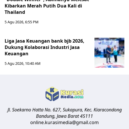
Kibarkan Merah Putih Dua Kali di
Thailand
5 Agu 2026, 6:55 PM
Liga Jasa Keuangan bank bjb 2026,
Dukung Kolaborasi Industri Jasa
Keuangan
5 Agu 2026, 10:40 AM
Jl. Soekarno Hatta No. 627, Sukapura, Kec. Kiaracondong
Bandung
,
Jawa Barat
45111
online.kurasimedia@gmail.com