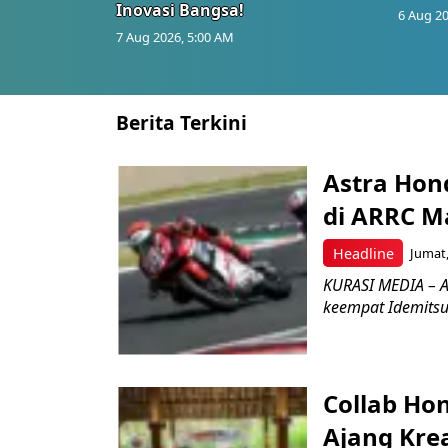
Inovasi Bangsa!
6 Aug 20
7 Aug 2026, 5:00 AM
Berita Terkini
Astra Hond
di ARRC M
Headline
Jumat,
KURASI MEDIA – A
keempat Idemitsu
Collab Hon
Ajang Kre