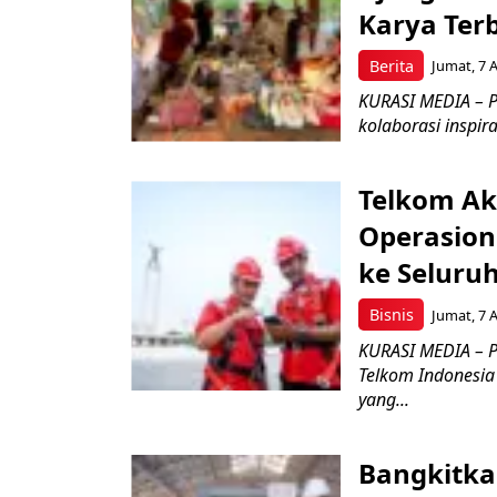
Karya Ter
Berita
Jumat, 7 
KURASI MEDIA – P
kolaborasi inspir
Telkom Ak
Operasion
ke Seluru
Bisnis
Jumat, 7 
KURASI MEDIA – P
Telkom Indonesia 
yang...
Bangkitka