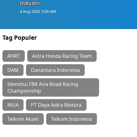
Industri
4 Aug 2026, 5:00 AM
Tag Populer
AHRT
Astra Honda Racing Team
DAM
Danantara Indonesia
Idemitsu FIM Asia Road Racing
Championship
MUA
PT Daya Adira Motora
Telkom Akses
Telkom Indonesia