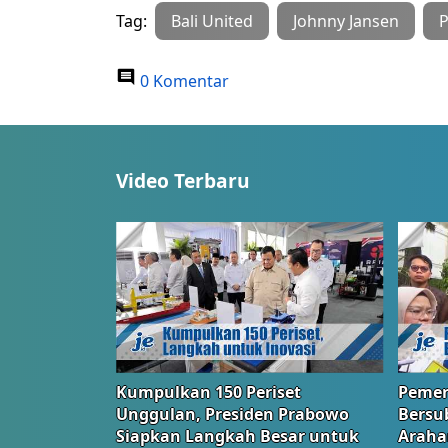
Tag:
Bali United
Johnny Jansen
P
0 Komentar
Video Terbaru
Kumpulkan 150 Periset
Pemer
Unggulan, Presiden Prabowo
Bersub
Siapkan Langkah Besar untuk
Araha