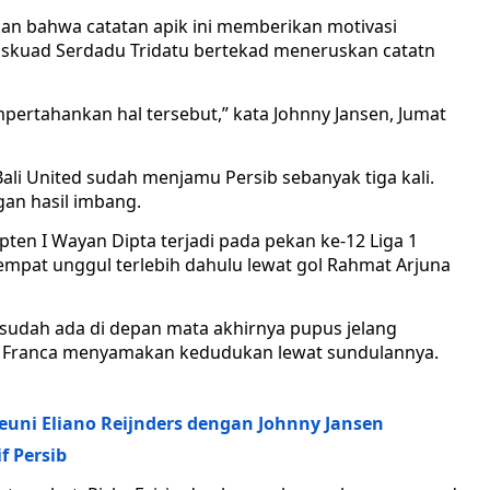
kan bahwa catatan apik ini memberikan motivasi
ka skuad Serdadu Tridatu bertekad meneruskan catatn
pertahankan hal tersebut,” kata Johnny Jansen, Jumat
ali United sudah menjamu Persib sebanyak tiga kali.
gan hasil imbang.
ten I Wayan Dipta terjadi pada pekan ke-12 Liga 1
 sempat unggul terlebih dahulu lewat gol Rahmat Arjuna
udah ada di depan mata akhirnya pupus jelang
vo Franca menyamakan kedudukan lewat sundulannya.
 Reuni Eliano Reijnders dengan Johnny Jansen
f Persib