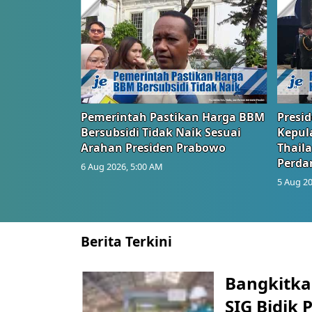
Pemerintah Pastikan Harga BBM
Presi
Bersubsidi Tidak Naik Sesuai
Kepul
Arahan Presiden Prabowo
Thail
Perd
6 Aug 2026, 5:00 AM
5 Aug 20
Berita Terkini
Bangkitka
SIG Bidik