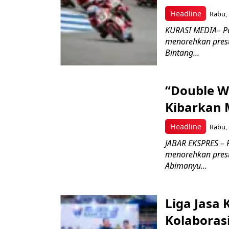
Headline
Rabu, 
KURASI MEDIA– P
menorehkan prest
Bintang...
“Double W
Kibarkan M
Headline
Rabu, 
JABAR EKSPRES – 
menorehkan prest
Abimanyu...
Liga Jasa
Kolaboras