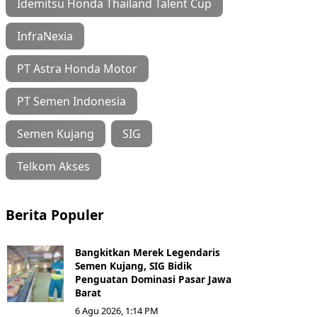
Idemitsu Honda Thailand Talent Cup
InfraNexia
PT Astra Honda Motor
PT Semen Indonesia
Semen Kujang
SIG
Telkom Akses
Berita Populer
Bangkitkan Merek Legendaris
Semen Kujang, SIG Bidik
Penguatan Dominasi Pasar Jawa
Barat
6 Agu 2026, 1:14 PM