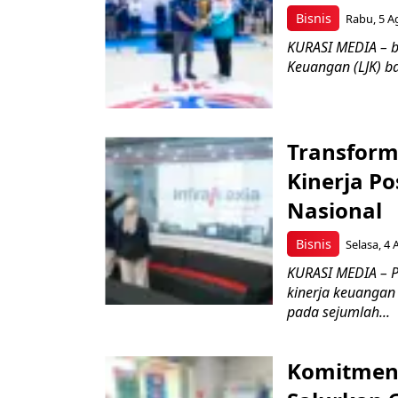
Bisnis
Rabu, 5 A
KURASI MEDIA – b
Keuangan (LJK) ba
Transform
Kinerja Po
Nasional
Bisnis
Selasa, 4 
KURASI MEDIA – P
kinerja keuangan
pada sejumlah...
Komitmen 