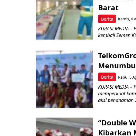
Barat
Berita
Kamis, 6 
KURASI MEDIA – P
kembali Semen Kuj
TelkomGro
Menumbuhk
Berita
Rabu, 5 A
KURASI MEDIA – PT
memperkuat komit
aksi penanaman 2
“Double W
Kibarkan M