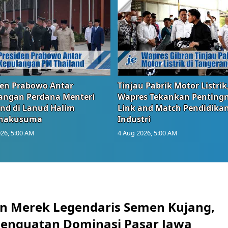
den Prabowo Antar
Tinjau Pabrik Motor Listrik
angan Perdana Menteri
Wapres Tekankan Penting
and di Lanud Halim
Link and Match Pendidika
anakusuma
Industri
26, 5:00 AM
4 Aug 2026, 5:00 AM
n Merek Legendaris Semen Kujang,
 Penguatan Dominasi Pasar Jawa