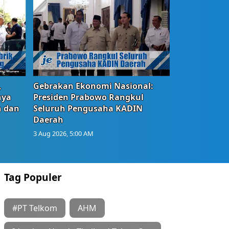
,
Gebrakan Ekonomi Nasional:
nya
Presiden Prabowo Rangkul
n dan
Seluruh Pengusaha KADIN
Daerah
3 Aug 2026, 5:00 AM
Tag Populer
#PT Telkom
AHM