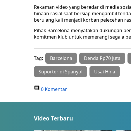
Rekaman video yang beredar di media sos
hinaan rasial saat bersiap mengambil tenda
berulang kali menjadi korban pelecehan ras
Pihak Barcelona menyatakan dukungan pen
komitmen klub untuk memerangi segala bent
Tag:
Barcelona
Denda Rp70 Juta
Suporter di Spanyol
Usai Hina
0 Komentar
Video Terbaru