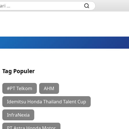
Tag Populer
#PT Telkom
AHM
Idemitsu Honda Thailand Talent Cup
InfraNexia
PT Astra Honda Motor