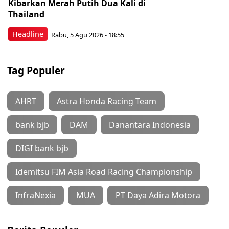
Kibarkan Merah Putih Dua Kali di
Thailand
Headline
Rabu, 5 Agu 2026 - 18:55
Tag Populer
AHRT
Astra Honda Racing Team
bank bjb
DAM
Danantara Indonesia
DIGI bank bjb
Idemitsu FIM Asia Road Racing Championship
InfraNexia
MUA
PT Daya Adira Motora