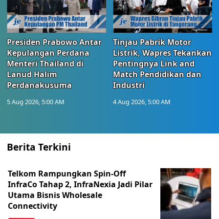
Presiden Prabowo Antar
Tinjau Pabrik Motor
Kepulangan Perdana
Listrik, Wapres Tekankan
Menteri Thailand di
Pentingnya Link and
Lanud Halim
Match Pendidikan dan
Perdanakusuma
Industri
5 Aug 2026, 5:00 AM
4 Aug 2026, 5:00 AM
Berita Terkini
Telkom Rampungkan Spin-Off
InfraCo Tahap 2, InfraNexia Jadi Pilar
Utama Bisnis Wholesale
Connectivity