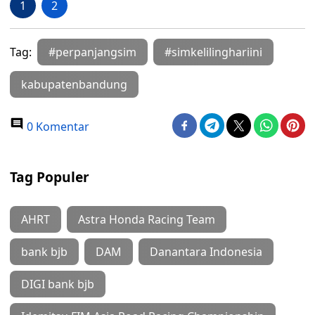
1
2
Tag:
#perpanjangsim
#simkelilinghariini
kabupatenbandung
0 Komentar
Tag Populer
AHRT
Astra Honda Racing Team
bank bjb
DAM
Danantara Indonesia
DIGI bank bjb