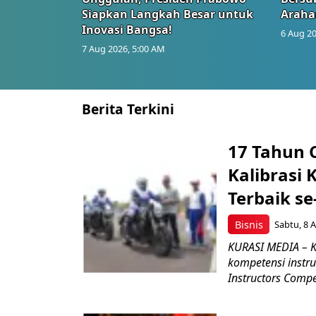
Siapkan Langkah Besar untuk
Araha
Inovasi Bangsa!
6 Aug 20
7 Aug 2026, 5:00 AM
Berita Terkini
17 Tahun 
Kalibrasi 
Terbaik se
Bisnis
Sabtu, 8 A
KURASI MEDIA – K
kompetensi instru
Instructors Compet