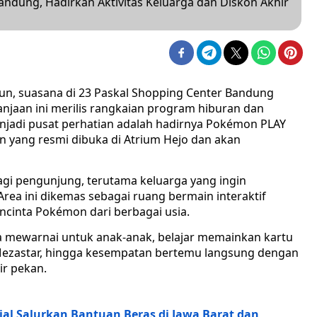
ndung, Hadirkan Aktivitas Keluarga dan Diskon Akhir
un, suasana di 23 Paskal Shopping Center Bandung
anjaan ini merilis rangkaian program hiburan dan
njadi pusat perhatian adalah hadirnya Pokémon PLAY
 yang resmi dibuka di Atrium Hejo dan akan
i pengunjung, terutama keluarga yang ingin
 Area ini dikemas sebagai ruang bermain interaktif
ncinta Pokémon dari berbagai usia.
ea mewarnai untuk anak-anak, belajar memainkan kartu
zastar, hingga kesempatan bertemu langsung dengan
ir pekan.
l Salurkan Bantuan Beras di Jawa Barat dan