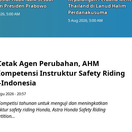
n Presiden Prabowo
Thailand di Lanud Halim
Perdanakusuma
26, 5:00 AM
5 Aug 2026, 5:00 AM
Cetak Agen Perubahan, AHM
Kompetensi Instruktur Safety Riding
-Indonesia
gu 2026 - 20:57
ompetisi tahunan untuk menguji dan meningkatkan
ktur safety riding Honda, Astra Honda Safety Riding
ition...