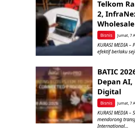
Telkom Ra
2, InfraNe
Wholesale
Bisnis
Jumat, 7 
KURASI MEDIA – P
efektif berlaku se
BATIC 202
Depan AI, 
Digital
Bisnis
Jumat, 7 
KURASI MEDIA – S
mendorong transfo
International...