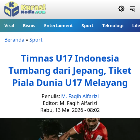
Viral
Bisnis
Entertaiment
Sport
Teknologi
Lif
Beranda
»
Sport
Timnas U17 Indonesia
Tumbang dari Jepang, Tiket
Piala Dunia U17 Melayang
Penulis:
M. Faqih Alfarizi
Editor: M. Faqih Alfarizi
Rabu, 13 Mei 2026 - 08:02