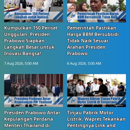
Kumpulkan 150 Periset
Pemerintah Pastikan
Unggulan, Presiden
Harga BBM Bersubsidi
Prabowo Siapkan
Tidak Naik Sesuai
Langkah Besar untuk
Arahan Presiden
Inovasi Bangsa!
Prabowo
7 Aug 2026, 5:00 AM
6 Aug 2026, 5:00 AM
Presiden Prabowo Antar
Tinjau Pabrik Motor
Kepulangan Perdana
Listrik, Wapres Tekankan
Menteri Thailand di
Pentingnya Link and