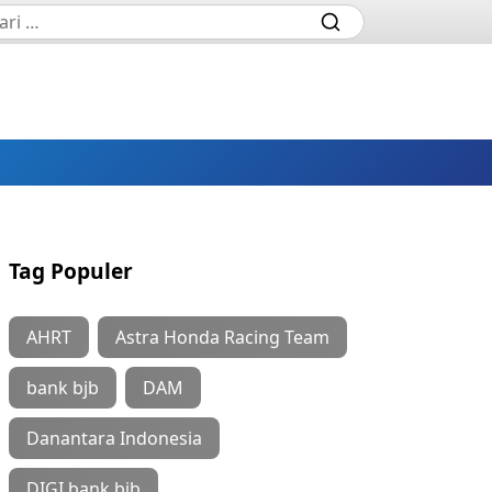
Tag Populer
AHRT
Astra Honda Racing Team
bank bjb
DAM
Danantara Indonesia
DIGI bank bjb