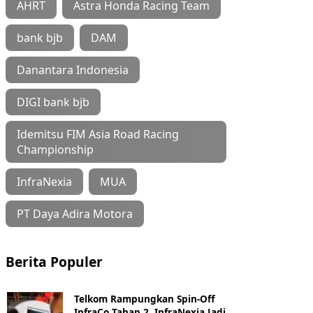
AHRT
Astra Honda Racing Team
bank bjb
DAM
Danantara Indonesia
DIGI bank bjb
Idemitsu FIM Asia Road Racing
Championship
InfraNexia
MUA
PT Daya Adira Motora
Berita Populer
Telkom Rampungkan Spin-Off
InfraCo Tahap 2, InfraNexia Jadi