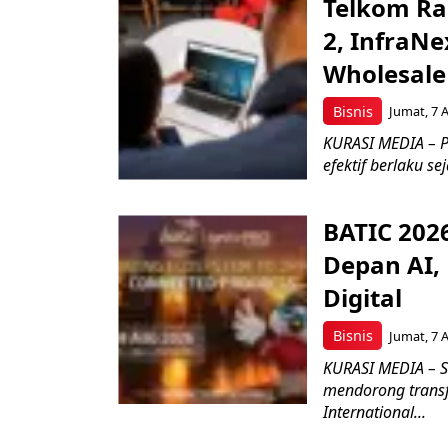
Telkom Ra
2, InfraNe
Wholesale
Bisnis
Jumat, 7 
KURASI MEDIA – P
efektif berlaku se
BATIC 202
Depan AI, 
Digital
Bisnis
Jumat, 7 
KURASI MEDIA – S
mendorong transfo
International...