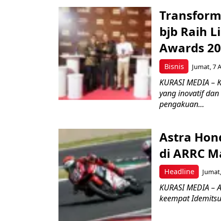
Transform
bjb Raih 
Awards 2
Bisnis
Jumat, 7 
KURASI MEDIA – 
yang inovatif da
pengakuan...
Astra Hond
di ARRC M
Headline
Jumat,
KURASI MEDIA – A
keempat Idemitsu