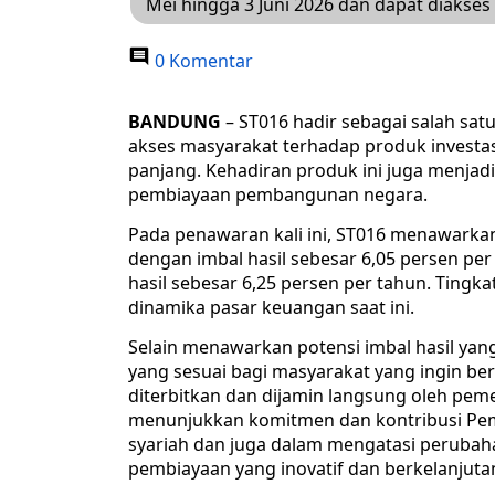
Mei hingga 3 Juni 2026 dan dapat diakses
0 Komentar
BANDUNG
– ST016 hadir sebagai salah sat
akses masyarakat terhadap produk investas
panjang. Kehadiran produk ini juga menjad
pembiayaan pembangunan negara.
Pada penawaran kali ini, ST016 menawarkan 
dengan imbal hasil sebesar 6,05 persen pe
hasil sebesar 6,25 persen per tahun. Tingkat
dinamika pasar keuangan saat ini.
Selain menawarkan potensi imbal hasil yang 
yang sesuai bagi masyarakat yang ingin beri
diterbitkan dan dijamin langsung oleh pem
menunjukkan komitmen dan kontribusi P
syariah dan juga dalam mengatasi perubaha
pembiayaan yang inovatif dan berkelanjuta