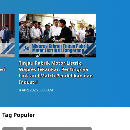
Tinjau Pabrik Motor Listrik,
eri
Wapres Tekankan Pentingnya
Link and Match Pendidikan dan
Industri
4 Aug 2026, 5:00 AM
Tag Populer