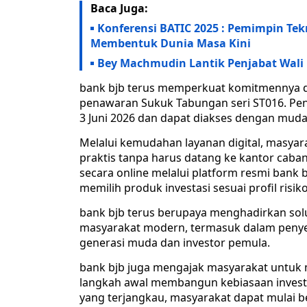
Baca Juga:
Konferensi BATIC 2025 : Pemimpin Te
Membentuk Dunia Masa Kini
Bey Machmudin Lantik Penjabat Wali 
bank bjb terus memperkuat komitmennya da
penawaran Sukuk Tabungan seri ST016. Pe
3 Juni 2026 dan dapat diakses dengan mudah
Melalui kemudahan layanan digital, masya
praktis tanpa harus datang ke kantor caba
secara online melalui platform resmi bank 
memilih produk investasi sesuai profil risi
bank bjb terus berupaya menghadirkan sol
masyarakat modern, termasuk dalam penyed
generasi muda dan investor pemula.
bank bjb juga mengajak masyarakat untu
langkah awal membangun kebiasaan investas
yang terjangkau, masyarakat dapat mulai b