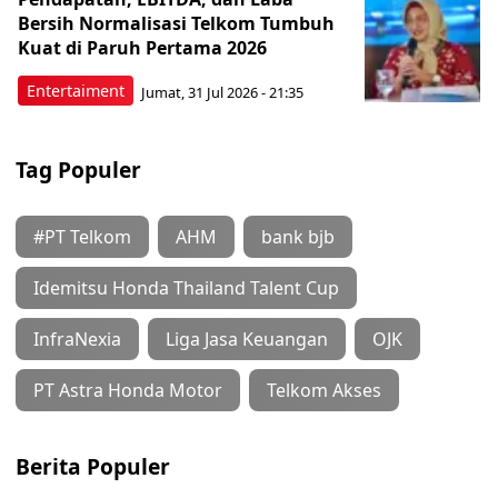
Bersih Normalisasi Telkom Tumbuh
Kuat di Paruh Pertama 2026
Entertaiment
Jumat, 31 Jul 2026 - 21:35
Tag Populer
#PT Telkom
AHM
bank bjb
Idemitsu Honda Thailand Talent Cup
InfraNexia
Liga Jasa Keuangan
OJK
PT Astra Honda Motor
Telkom Akses
Berita Populer