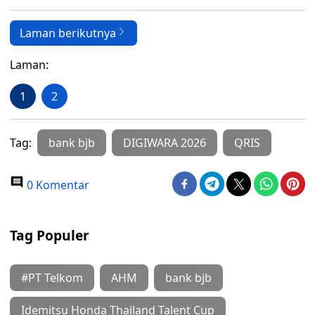
Laman berikutnya
Laman:
1
2
Tag:
bank bjb
DIGIWARA 2026
QRIS
0 Komentar
Tag Populer
#PT Telkom
AHM
bank bjb
Idemitsu Honda Thailand Talent Cup