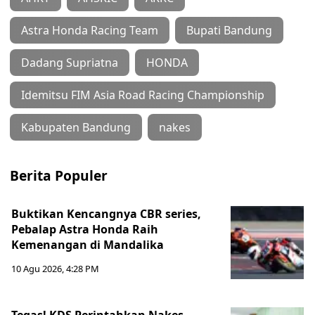
Astra Honda Racing Team
Bupati Bandung
Dadang Supriatna
HONDA
Idemitsu FIM Asia Road Racing Championship
Kabupaten Bandung
nakes
Berita Populer
Buktikan Kencangnya CBR series,
Pebalap Astra Honda Raih
Kemenangan di Mandalika
10 Agu 2026, 4:28 PM