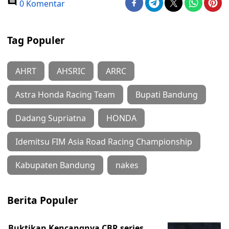
0 Komentar
Tag Populer
AHRT
AHSRIC
ARRC
Astra Honda Racing Team
Bupati Bandung
Dadang Supriatna
HONDA
Idemitsu FIM Asia Road Racing Championship
Kabupaten Bandung
nakes
Berita Populer
Buktikan Kencangnya CBR series,