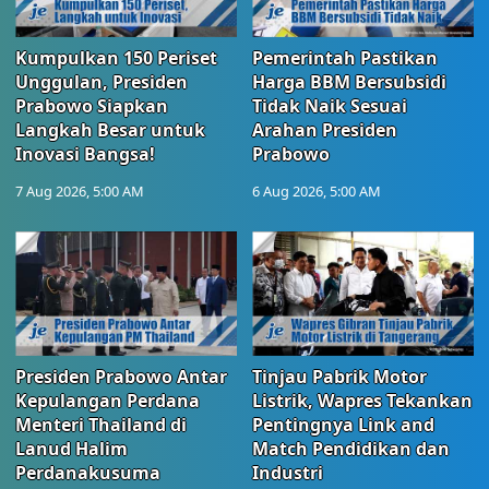
Kumpulkan 150 Periset
Pemerintah Pastikan
Unggulan, Presiden
Harga BBM Bersubsidi
Prabowo Siapkan
Tidak Naik Sesuai
Langkah Besar untuk
Arahan Presiden
Inovasi Bangsa!
Prabowo
7 Aug 2026, 5:00 AM
6 Aug 2026, 5:00 AM
Presiden Prabowo Antar
Tinjau Pabrik Motor
Kepulangan Perdana
Listrik, Wapres Tekankan
Menteri Thailand di
Pentingnya Link and
Lanud Halim
Match Pendidikan dan
Perdanakusuma
Industri