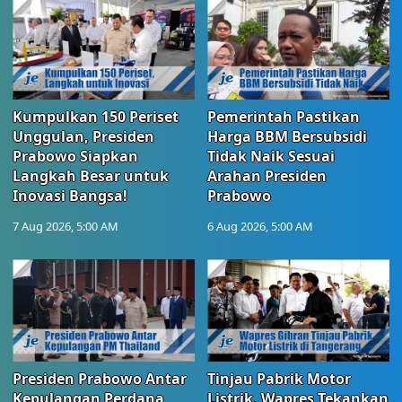
Kumpulkan 150 Periset
Pemerintah Pastikan
Unggulan, Presiden
Harga BBM Bersubsidi
Prabowo Siapkan
Tidak Naik Sesuai
Langkah Besar untuk
Arahan Presiden
Inovasi Bangsa!
Prabowo
7 Aug 2026, 5:00 AM
6 Aug 2026, 5:00 AM
Presiden Prabowo Antar
Tinjau Pabrik Motor
Kepulangan Perdana
Listrik, Wapres Tekankan