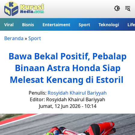
Viral
Bisnis
Entertaiment
Sport
Teknologi
Lif
Beranda
»
Sport
Bawa Bekal Positif, Pebalap
Binaan Astra Honda Siap
Melesat Kencang di Estoril
Penulis:
Rosyidah Khairul Bariyyah
Editor: Rosyidah Khairul Bariyyah
Jumat, 12 Jun 2026 - 10:14