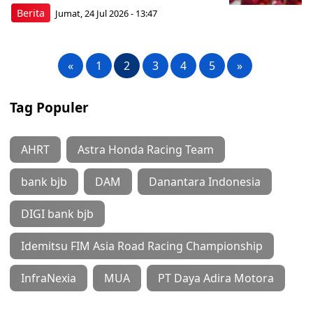
Berita
Jumat, 24 Jul 2026 - 13:47
«
1
2
3
4
5
»
Tag Populer
AHRT
Astra Honda Racing Team
bank bjb
DAM
Danantara Indonesia
DIGI bank bjb
Idemitsu FIM Asia Road Racing Championship
InfraNexia
MUA
PT Daya Adira Motora