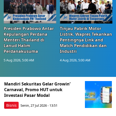
Presiden Prabowo Antar
Tinjau Pabrik Motor
Kepulangan Perdana
Listrik, Wapres Tekankan
Menteri Thailand di
Pentingnya Link and
Lanud Halim
Match Pendidikan dan
Perdanakusuma
Industri
5 Aug 2026, 5:00 AM
4 Aug 2026, 5:00 AM
Berita Terkini Lainnya
Mandiri Sekuritas Gelar Growin’
Carnaval, Promo HUT untuk
Investasi Pasar Modal
Bisnis
Senin, 27 Jul 2026 - 13:51