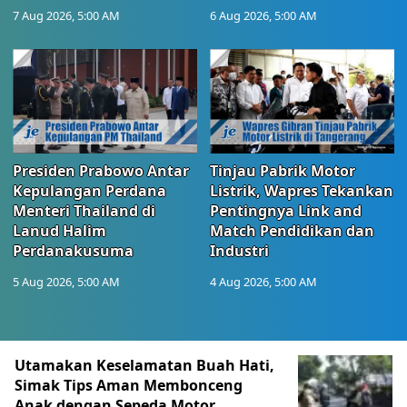
7 Aug 2026, 5:00 AM
6 Aug 2026, 5:00 AM
Presiden Prabowo Antar
Tinjau Pabrik Motor
Kepulangan Perdana
Listrik, Wapres Tekankan
Menteri Thailand di
Pentingnya Link and
Lanud Halim
Match Pendidikan dan
Perdanakusuma
Industri
5 Aug 2026, 5:00 AM
4 Aug 2026, 5:00 AM
Berita Terkini Lainnya
Utamakan Keselamatan Buah Hati,
Simak Tips Aman Membonceng
Anak dengan Sepeda Motor