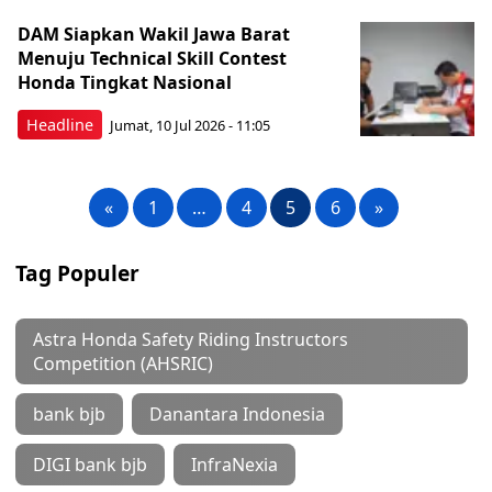
DAM Siapkan Wakil Jawa Barat
Menuju Technical Skill Contest
Honda Tingkat Nasional
Headline
Jumat, 10 Jul 2026 - 11:05
«
1
…
4
5
6
»
Tag Populer
Astra Honda Safety Riding Instructors
Competition (AHSRIC)
bank bjb
Danantara Indonesia
DIGI bank bjb
InfraNexia