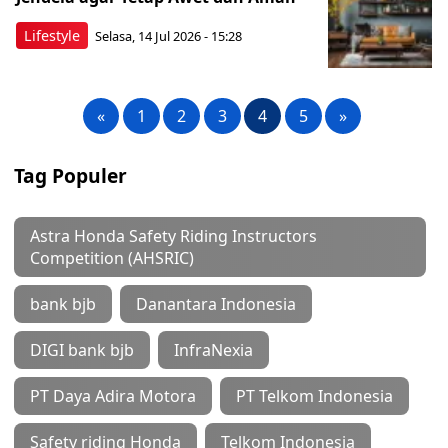
Lifestyle
Selasa, 14 Jul 2026 - 15:28
«
1
2
3
4
5
»
Tag Populer
Astra Honda Safety Riding Instructors
Competition (AHSRIC)
bank bjb
Danantara Indonesia
DIGI bank bjb
InfraNexia
PT Daya Adira Motora
PT Telkom Indonesia
Safety riding Honda
Telkom Indonesia