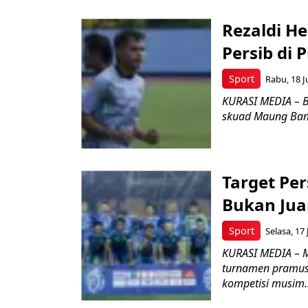
Rezaldi H
Persib di 
Sport
Rabu, 18 J
KURASI MEDIA – B
skuad Maung Band
Target Per
Bukan Jua
Sport
Selasa, 17
KURASI MEDIA – M
turnamen pramusi
kompetisi musim..