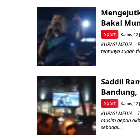
Mengejutk
Bakal Mun
Sport
Kamis, 12 
KURASI MEDIA – B
tentunya sudah ti
Saddil Ra
Bandung,
Sport
Kamis, 12 
KURASI MEDIA – T
musim depan akhi
sebagai...