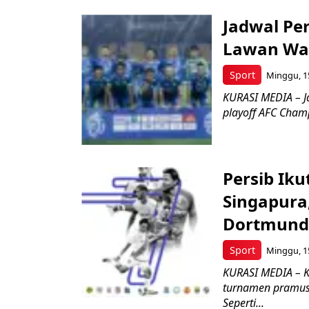
Jadwal Per
Lawan Waki
Sport
Minggu, 15
KURASI MEDIA – J
playoff AFC Cham
Persib Ik
Singapura
Dortmund
Sport
Minggu, 15
KURASI MEDIA – K
turnamen pramusim
Seperti...