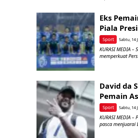
Eks Pemain
Piala Pres
Sport
Sabtu, 14 
KURASI MEDIA – S
memperkuat Persi
David da S
Pemain As
Sport
Sabtu, 14 
KURASI MEDIA – 
pasca menjuarai L