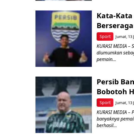
Kata-Kata
Berseraga
Sport
Jumat, 13 
KURASI MEDIA – S
diumumkan sebag
pemain...
Persib Ba
Bobotoh H
Sport
Jumat, 13 
KURASI MEDIA – P
banyaknya pemain
berhasil...