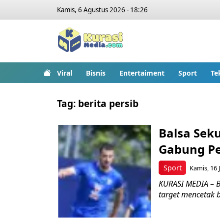
Kamis, 6 Agustus 2026 - 18:26
Viral
Bisnis
Entertaiment
Sport
Te
Tag:
berita persib
Balsa Sek
Gabung Pe
Sport
Kamis, 16 J
KURASI MEDIA – B
target mencetak b