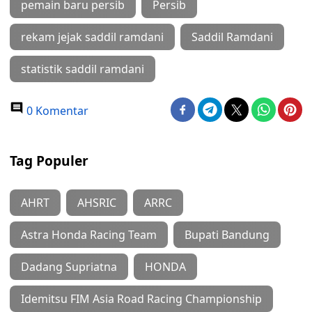
pemain baru persib
Persib
rekam jejak saddil ramdani
Saddil Ramdani
statistik saddil ramdani
0 Komentar
Tag Populer
AHRT
AHSRIC
ARRC
Astra Honda Racing Team
Bupati Bandung
Dadang Supriatna
HONDA
Idemitsu FIM Asia Road Racing Championship