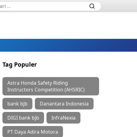
Tag Populer
Astra Honda Safety Riding
Instructors Competition (AHSRIC)
bank bjb
Danantara Indonesia
DIGI bank bjb
InfraNexia
PT Daya Adira Motora