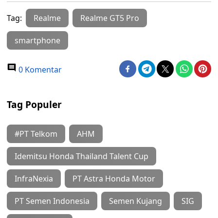
Tag:
Realme
Realme GT5 Pro
smartphone
0 Komentar
Tag Populer
#PT Telkom
AHM
Idemitsu Honda Thailand Talent Cup
InfraNexia
PT Astra Honda Motor
PT Semen Indonesia
Semen Kujang
SIG