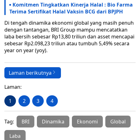
Komitmen Tingkatkan Kinerja Halal : Bio Farma
Terima Sertifikat Halal Vaksin BCG dari BPJPH
Di tengah dinamika ekonomi global yang masih penuh
dengan tantangan, BRI Group mampu mencatatkan
laba bersih sebesar Rp13,80 triliun dan asset mencapai
sebesar Rp2.098,23 triliun atau tumbuh 5,49% secara
year on year (yoy).
Laman berikutnya
Laman:
1
2
3
4
Tag:
BRI
Dinamika
Ekonomi
Global
Laba