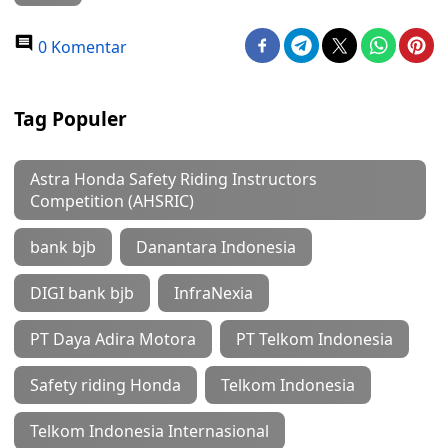
0 Komentar
Tag Populer
Astra Honda Safety Riding Instructors
Competition (AHSRIC)
bank bjb
Danantara Indonesia
DIGI bank bjb
InfraNexia
PT Daya Adira Motora
PT Telkom Indonesia
Safety riding Honda
Telkom Indonesia
Telkom Indonesia Internasional