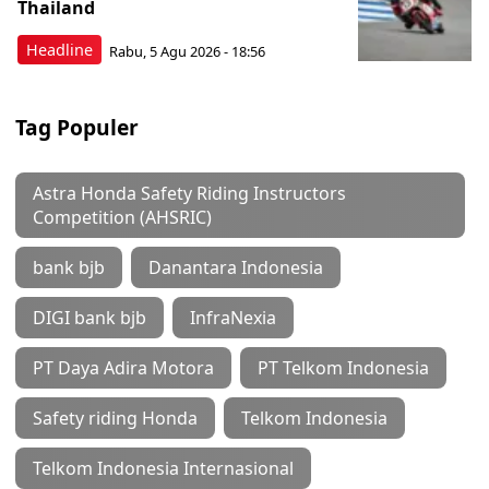
Thailand
Headline
Rabu, 5 Agu 2026 - 18:56
Tag Populer
Astra Honda Safety Riding Instructors
Competition (AHSRIC)
bank bjb
Danantara Indonesia
DIGI bank bjb
InfraNexia
PT Daya Adira Motora
PT Telkom Indonesia
Safety riding Honda
Telkom Indonesia
Telkom Indonesia Internasional