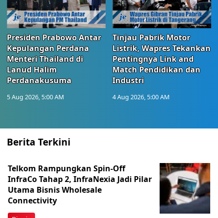
Presiden Prabowo Antar
Tinjau Pabrik Motor
Kepulangan Perdana
Listrik, Wapres Tekankan
Menteri Thailand di
Pentingnya Link and
Lanud Halim
Match Pendidikan dan
Perdanakusuma
Industri
5 Aug 2026, 5:00 AM
4 Aug 2026, 5:00 AM
Berita Terkini
Telkom Rampungkan Spin-Off
InfraCo Tahap 2, InfraNexia Jadi Pilar
Utama Bisnis Wholesale
Connectivity