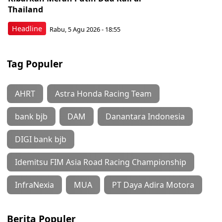
Thailand
Headline
Rabu, 5 Agu 2026 - 18:55
Tag Populer
AHRT
Astra Honda Racing Team
bank bjb
DAM
Danantara Indonesia
DIGI bank bjb
Idemitsu FIM Asia Road Racing Championship
InfraNexia
MUA
PT Daya Adira Motora
Berita Populer