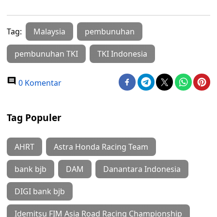
Tag:
Malaysia
pembunuhan
pembunuhan TKI
TKI Indonesia
0 Komentar
Tag Populer
AHRT
Astra Honda Racing Team
bank bjb
DAM
Danantara Indonesia
DIGI bank bjb
Idemitsu FIM Asia Road Racing Championship