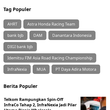
Tag Populer
AHRT
Astra Honda Racing Team
bank bjb
DAM
Danantara Indonesia
DIGI bank bjb
Idemitsu FIM Asia Road Racing Championship
InfraNexia
MUA
PT Daya Adira Motora
Berita Populer
Telkom Rampungkan Spin-Off
InfraCo Tahap 2, InfraNexia Jadi Pilar