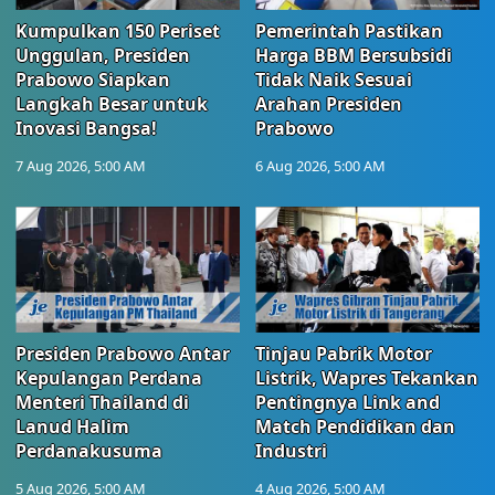
Kumpulkan 150 Periset
Pemerintah Pastikan
Unggulan, Presiden
Harga BBM Bersubsidi
Prabowo Siapkan
Tidak Naik Sesuai
Langkah Besar untuk
Arahan Presiden
Inovasi Bangsa!
Prabowo
7 Aug 2026, 5:00 AM
6 Aug 2026, 5:00 AM
Presiden Prabowo Antar
Tinjau Pabrik Motor
Kepulangan Perdana
Listrik, Wapres Tekankan
Menteri Thailand di
Pentingnya Link and
Lanud Halim
Match Pendidikan dan
Perdanakusuma
Industri
5 Aug 2026, 5:00 AM
4 Aug 2026, 5:00 AM