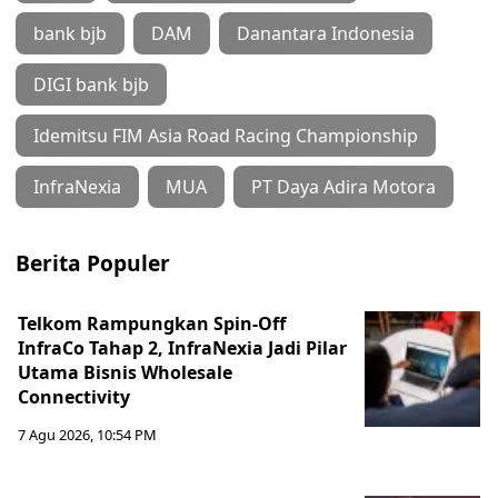
bank bjb
DAM
Danantara Indonesia
DIGI bank bjb
Idemitsu FIM Asia Road Racing Championship
InfraNexia
MUA
PT Daya Adira Motora
Berita Populer
Telkom Rampungkan Spin-Off
InfraCo Tahap 2, InfraNexia Jadi Pilar
Utama Bisnis Wholesale
Connectivity
7 Agu 2026, 10:54 PM