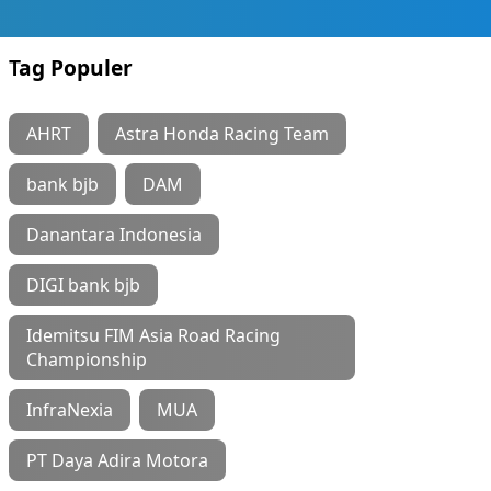
Tag Populer
AHRT
Astra Honda Racing Team
bank bjb
DAM
Danantara Indonesia
DIGI bank bjb
Idemitsu FIM Asia Road Racing
Championship
InfraNexia
MUA
PT Daya Adira Motora