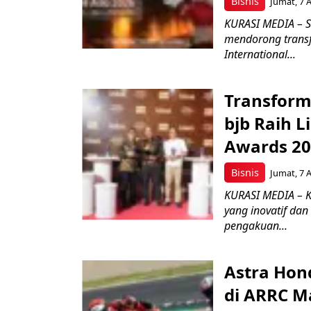
Bisnis
Jumat, 7 
KURASI MEDIA – S
mendorong transfo
International...
Transform
bjb Raih 
Awards 2
Bisnis
Jumat, 7 
KURASI MEDIA – 
yang inovatif da
pengakuan...
Astra Hond
di ARRC M