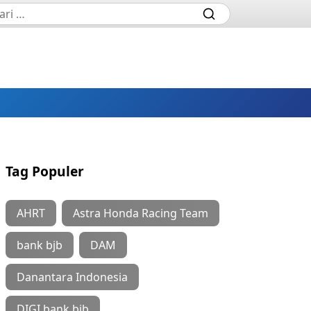
Tag Populer
AHRT
Astra Honda Racing Team
bank bjb
DAM
Danantara Indonesia
DIGI bank bjb