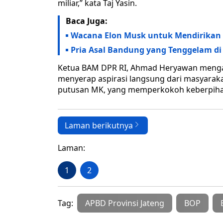
miliar,” kata Taj Yasin.
Baca Juga:
Wacana Elon Musk untuk Mendirikan Pa
Pria Asal Bandung yang Tenggelam d
Ketua BAM DPR RI, Ahmad Heryawan mengat
menyerap aspirasi langsung dari masyarakat
putusan MK, yang memperkokoh keberpihak
Laman berikutnya
Laman:
1
2
Tag:
APBD Provinsi Jateng
BOP