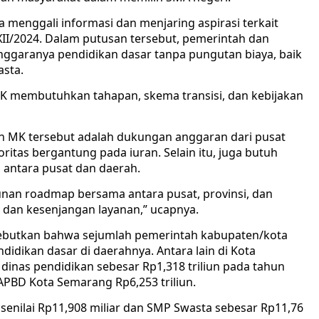
 menggali informasi dan menjaring aspirasi terkait
I/2024. Dalam putusan tersebut, pemerintah dan
nggaranya pendidikan dasar tanpa pungutan biaya, baik
sta.
MK membutuhkan tahapan, skema transisi, dan kebijakan
n MK tersebut adalah dukungan anggaran dari pusat
itas bergantung pada iuran. Selain itu, juga butuh
antara pusat dan daerah.
sunan roadmap bersama antara pusat, provinsi, dan
si dan kesenjangan layanan,” ucapnya.
yebutkan bahwa sejumlah pemerintah kabupaten/kota
didikan dasar di daerahnya. Antara lain di Kota
inas pendidikan sebesar Rp1,318 triliun pada tahun
APBD Kota Semarang Rp6,253 triliun.
senilai Rp11,908 miliar dan SMP Swasta sebesar Rp11,76