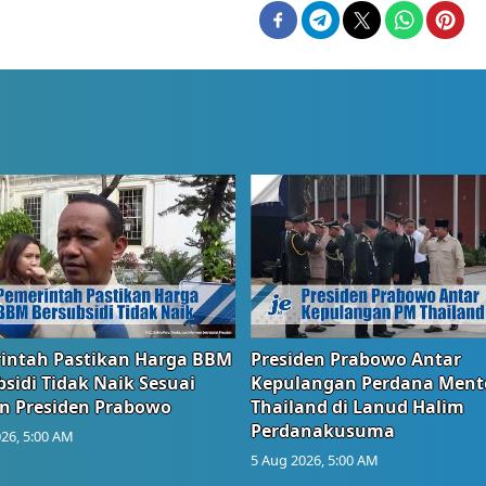
intah Pastikan Harga BBM
Presiden Prabowo Antar
sidi Tidak Naik Sesuai
Kepulangan Perdana Ment
n Presiden Prabowo
Thailand di Lanud Halim
Perdanakusuma
26, 5:00 AM
5 Aug 2026, 5:00 AM