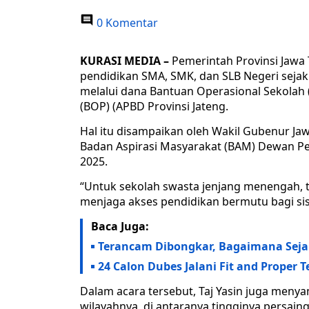
0 Komentar
KURASI MEDIA –
Pemerintah Provinsi Jaw
pendidikan SMA, SMK, dan SLB Negeri seja
melalui dana Bantuan Operasional Sekolah
(BOP) (APBD Provinsi Jateng.
Hal itu disampaikan oleh Wakil Gubenur Ja
Badan Aspirasi Masyarakat (BAM) Dewan Perw
2025.
“Untuk sekolah swasta jenjang menengah, te
menjaga akses pendidikan bermutu bagi sisw
Baca Juga:
Terancam Dibongkar, Bagaimana Seja
24 Calon Dubes Jalani Fit and Proper T
Dalam acara tersebut, Taj Yasin juga meny
wilayahnya, di antaranya tingginya persai