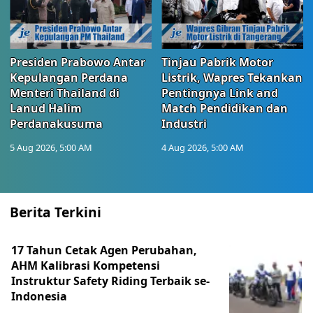
Presiden Prabowo Antar
Tinjau Pabrik Motor
Kepulangan Perdana
Listrik, Wapres Tekankan
Menteri Thailand di
Pentingnya Link and
Lanud Halim
Match Pendidikan dan
Perdanakusuma
Industri
5 Aug 2026, 5:00 AM
4 Aug 2026, 5:00 AM
Berita Terkini
17 Tahun Cetak Agen Perubahan,
AHM Kalibrasi Kompetensi
Instruktur Safety Riding Terbaik se-
Indonesia