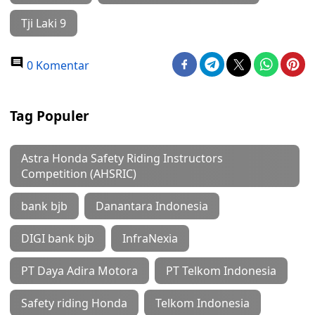
Tji Laki 9
0 Komentar
Tag Populer
Astra Honda Safety Riding Instructors
Competition (AHSRIC)
bank bjb
Danantara Indonesia
DIGI bank bjb
InfraNexia
PT Daya Adira Motora
PT Telkom Indonesia
Safety riding Honda
Telkom Indonesia