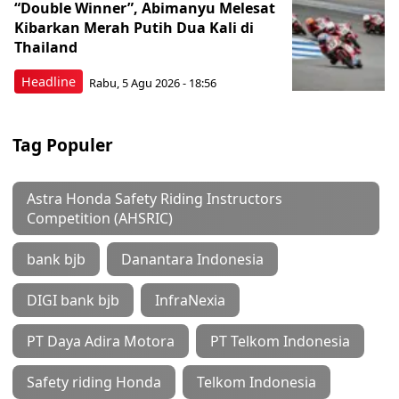
“Double Winner”, Abimanyu Melesat
Kibarkan Merah Putih Dua Kali di
Thailand
Headline
Rabu, 5 Agu 2026 - 18:56
Tag Populer
Astra Honda Safety Riding Instructors
Competition (AHSRIC)
bank bjb
Danantara Indonesia
DIGI bank bjb
InfraNexia
PT Daya Adira Motora
PT Telkom Indonesia
Safety riding Honda
Telkom Indonesia