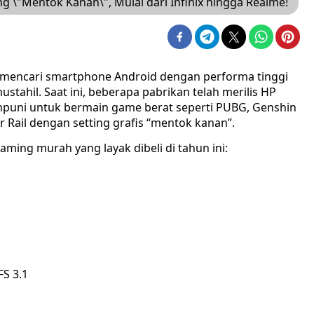
\"Mentok Kanan\", Mulai dari Infinix hingga Realme!
 mencari smartphone Android dengan performa tinggi
tahil. Saat ini, beberapa pabrikan telah merilis HP
puni untuk bermain game berat seperti PUBG, Genshin
r Rail dengan setting grafis “mentok kanan”.
ming murah yang layak dibeli di tahun ini:
S 3.1