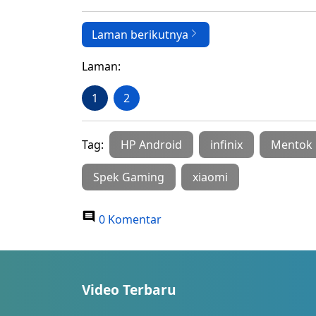
Laman berikutnya
Laman:
1
2
Tag:
HP Android
infinix
Mentok
Spek Gaming
xiaomi
0 Komentar
Video Terbaru