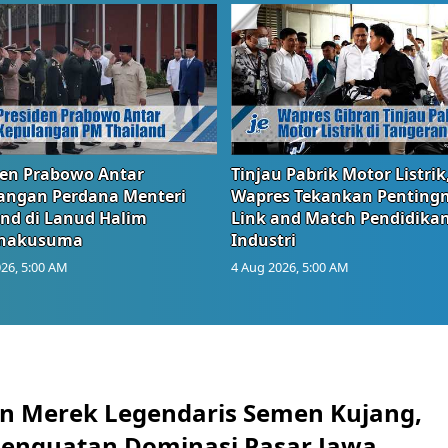
den Prabowo Antar
Tinjau Pabrik Motor Listrik
angan Perdana Menteri
Wapres Tekankan Penting
and di Lanud Halim
Link and Match Pendidika
anakusuma
Industri
26, 5:00 AM
4 Aug 2026, 5:00 AM
n Merek Legendaris Semen Kujang,
 Penguatan Dominasi Pasar Jawa