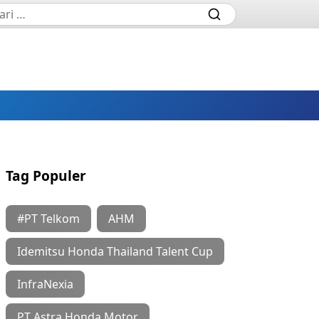
Tag Populer
#PT Telkom
AHM
Idemitsu Honda Thailand Talent Cup
InfraNexia
PT Astra Honda Motor