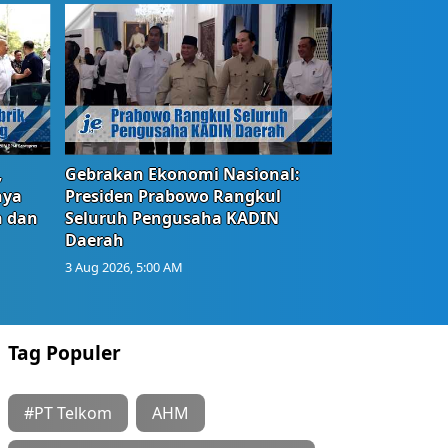
,
Gebrakan Ekonomi Nasional:
nya
Presiden Prabowo Rangkul
n dan
Seluruh Pengusaha KADIN
Daerah
3 Aug 2026, 5:00 AM
Tag Populer
#PT Telkom
AHM