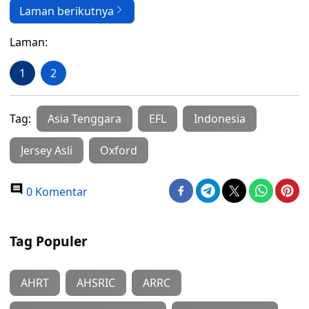
Laman berikutnya
Laman:
1
2
Tag:
Asia Tenggara
EFL
Indonesia
Jersey Asli
Oxford
0 Komentar
Tag Populer
AHRT
AHSRIC
ARRC