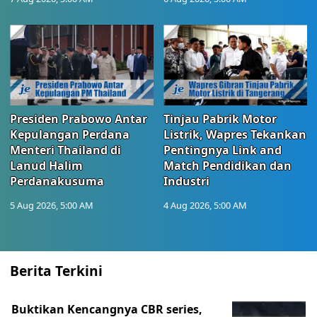
Presiden Prabowo Antar
Tinjau Pabrik Motor
Kepulangan Perdana
Listrik, Wapres Tekankan
Menteri Thailand di
Pentingnya Link and
Lanud Halim
Match Pendidikan dan
Perdanakusuma
Industri
5 Aug 2026, 5:00 AM
4 Aug 2026, 5:00 AM
Berita Terkini
Buktikan Kencangnya CBR series,