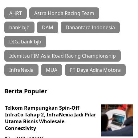
AHRT
Astra Honda Racing Team
bank bjb
DAM
Danantara Indonesia
DIGI bank bjb
Idemitsu FIM Asia Road Racing Championship
InfraNexia
MUA
PT Daya Adira Motora
Berita Populer
Telkom Rampungkan Spin-Off
InfraCo Tahap 2, InfraNexia Jadi Pilar
Utama Bisnis Wholesale
Connectivity