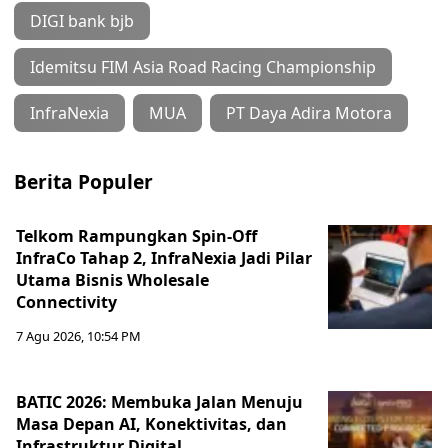
DIGI bank bjb
Idemitsu FIM Asia Road Racing Championship
InfraNexia
MUA
PT Daya Adira Motora
Berita Populer
Telkom Rampungkan Spin-Off
InfraCo Tahap 2, InfraNexia Jadi Pilar
Utama Bisnis Wholesale
Connectivity
7 Agu 2026, 10:54 PM
BATIC 2026: Membuka Jalan Menuju
Masa Depan AI, Konektivitas, dan
Infrastruktur Digital