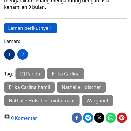
mengatakan sedang mengandung dengan usia
kehamilan 9 bulan.
Laman berikutnya
Laman:
1
2
Tag:
DJ Panda
Erika Carlina
Erika Carlina hamil
Nathalie Holscher
Nathalie Holscher minta maaf
Warganet
0 Komentar