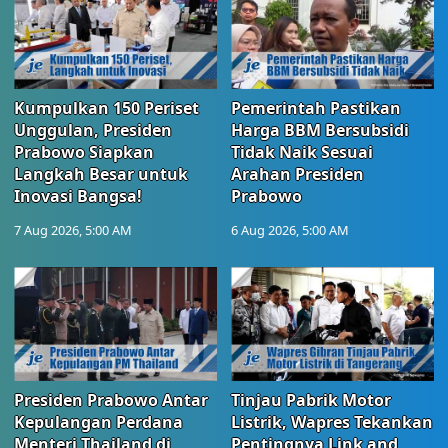
Kumpulkan 150 Periset
Pemerintah Pastikan
Unggulan, Presiden
Harga BBM Bersubsidi
Prabowo Siapkan
Tidak Naik Sesuai
Langkah Besar untuk
Arahan Presiden
Inovasi Bangsa!
Prabowo
7 Aug 2026, 5:00 AM
6 Aug 2026, 5:00 AM
Presiden Prabowo Antar
Tinjau Pabrik Motor
Kepulangan Perdana
Listrik, Wapres Tekankan
Menteri Thailand di
Pentingnya Link and