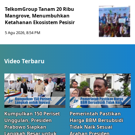
TelkomGroup Tanam 20 Ribu
Mangrove, Menumbuhkan
Ketahanan Ekosistem Pesisir
5 Agu 2026, 8:54 PM
Video Terbaru
Kumpulkan 150 Periset
Pemerintah Pastikan
Unggulan, Presiden
Harga BBM Bersubsidi
Prabowo Siapkan
Tidak Naik Sesuai
Langkah Besar untuk
Arahan Presiden