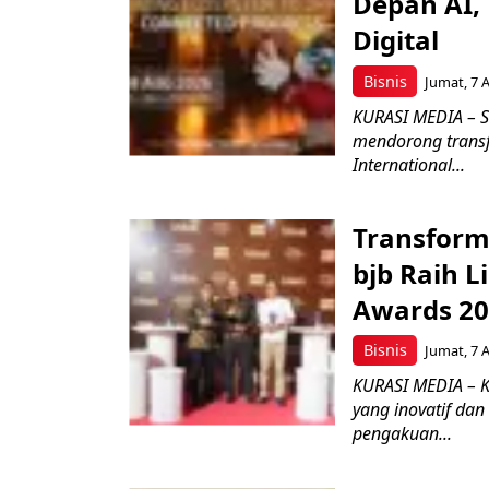
Depan AI, 
Digital
Bisnis
Jumat, 7 
KURASI MEDIA – S
mendorong transfo
International...
Transform
bjb Raih 
Awards 2
Bisnis
Jumat, 7 
KURASI MEDIA – 
yang inovatif da
pengakuan...