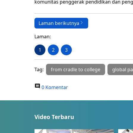
komunitas penggerak pendidikan dan penga
Laman berikutnya
Laman:
1
2
3
Tag:
from cradle to college
global p
0 Komentar
Video Terbaru