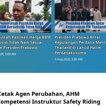
intah Pastikan Harga BBM
Presiden Prabowo Antar
sidi Tidak Naik Sesuai
Kepulangan Perdana Ment
n Presiden Prabowo
Thailand di Lanud Halim
Perdanakusuma
26, 5:00 AM
5 Aug 2026, 5:00 AM
Cetak Agen Perubahan, AHM
Kompetensi Instruktur Safety Riding