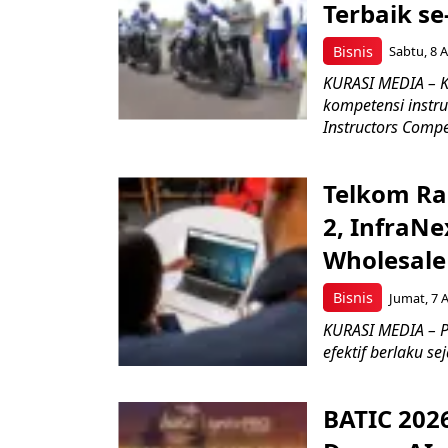
Terbaik se
Bisnis
Sabtu, 8 A
KURASI MEDIA – K
kompetensi instru
Instructors Compet
Telkom Ra
2, InfraNe
Wholesale
Bisnis
Jumat, 7 
KURASI MEDIA – P
efektif berlaku se
BATIC 202