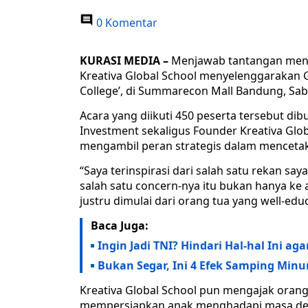
0 Komentar
KURASI MEDIA –
Menjawab tantangan menjad
Kreativa Global School menyelenggarakan G
College’, di Summarecon Mall Bandung, Sabt
Acara yang diikuti 450 peserta tersebut d
Investment sekaligus Founder Kreativa Glob
mengambil peran strategis dalam menceta
“Saya terinspirasi dari salah satu rekan sa
salah satu concern-nya itu bukan hanya ke 
justru dimulai dari orang tua yang well-edu
Baca Juga:
Ingin Jadi TNI? Hindari Hal-hal Ini aga
Bukan Segar, Ini 4 Efek Samping Minu
Kreativa Global School pun mengajak oran
mempersiapkan anak menghadapi masa dep