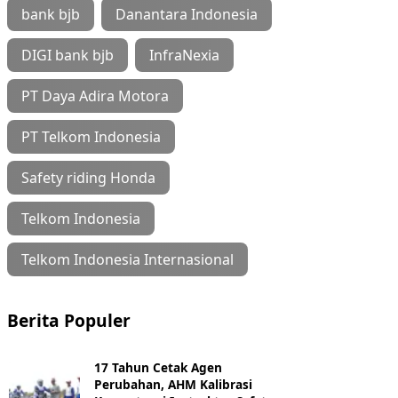
bank bjb
Danantara Indonesia
DIGI bank bjb
InfraNexia
PT Daya Adira Motora
PT Telkom Indonesia
Safety riding Honda
Telkom Indonesia
Telkom Indonesia Internasional
Berita Populer
17 Tahun Cetak Agen
Perubahan, AHM Kalibrasi