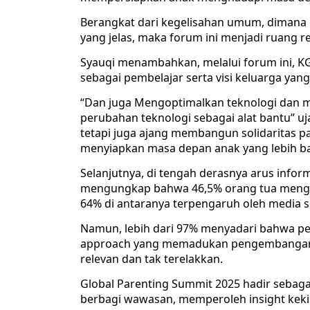
Berangkat dari kegelisahan umum, dimana ba
yang jelas, maka forum ini menjadi ruang re
Syauqi menambahkan, melalui forum ini, K
sebagai pembelajar serta visi keluarga yan
“Dan juga Mengoptimalkan teknologi dan 
perubahan teknologi sebagai alat bantu” uja
tetapi juga ajang membangun solidaritas p
menyiapkan masa depan anak yang lebih ba
Selanjutnya, di tengah derasnya arus inform
mengungkap bahwa 46,5% orang tua menga
64% di antaranya terpengaruh oleh media 
Namun, lebih dari 97% menyadari bahwa pen
approach yang memadukan pengembangan soft
relevan dan tak terelakkan.
Global Parenting Summit 2025 hadir sebagai
berbagi wawasan, memperoleh insight keki