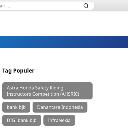
Tag Populer
Astra Honda Safety Riding
Instructors Competition (AHSRIC)
bank bjb
Danantara Indonesia
DIGI bank bjb
InfraNexia