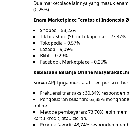
Dua marketplace lainnya yang masuk enam b
(0,25%).
Enam Marketplace Teratas di Indonesia 202
Shopee – 53,22%
TikTok Shop (Shop Tokopedia) – 27,37%
Tokopedia – 9,57%
Lazada – 9,09%
Blibli – 0,29%
Facebook Marketplace – 0,25%
Kebiasaan Belanja Online Masyarakat In
Survei APJII juga mencatat tren perilaku be
Frekuensi transaksi: 30,34% responden b
Pengeluaran bulanan: 63,35% menghabis
online.
Metode pembayaran: 73,70% lebih memili
kartu kredit, atau cicilan.
Produk favorit: 43,74% responden membe