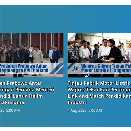
den Prabowo Antar
Tinjau Pabrik Motor Listrik
angan Perdana Menteri
Wapres Tekankan Penting
and di Lanud Halim
Link and Match Pendidika
anakusuma
Industri
26, 5:00 AM
4 Aug 2026, 5:00 AM