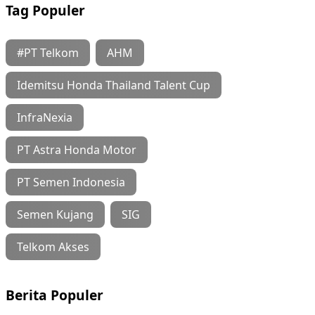
Tag Populer
#PT Telkom
AHM
Idemitsu Honda Thailand Talent Cup
InfraNexia
PT Astra Honda Motor
PT Semen Indonesia
Semen Kujang
SIG
Telkom Akses
Berita Populer