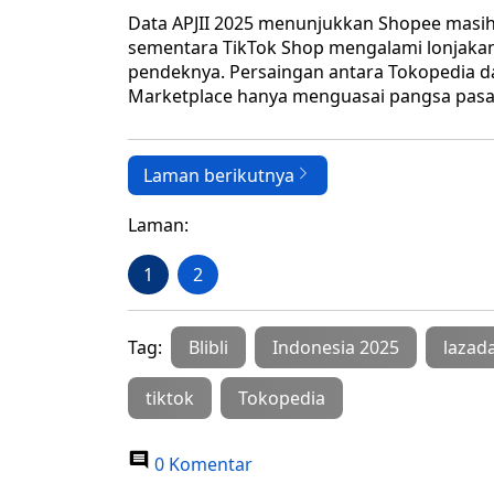
Data APJII 2025 menunjukkan Shopee masih
sementara TikTok Shop mengalami lonjakan 
pendeknya. Persaingan antara Tokopedia da
Marketplace hanya menguasai pangsa pasar
Laman berikutnya
Laman:
1
2
Tag:
Blibli
Indonesia 2025
lazad
tiktok
Tokopedia
0 Komentar