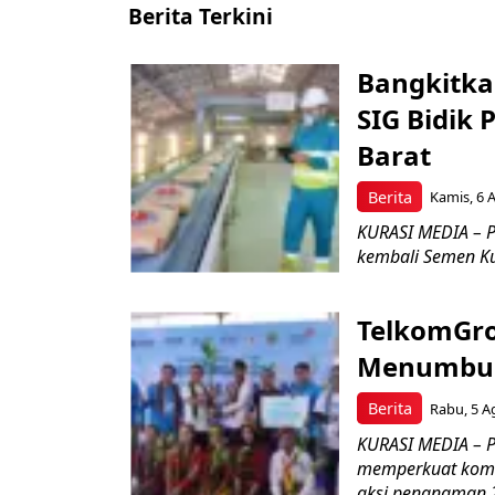
Berita Terkini
Bangkitka
SIG Bidik
Barat
Berita
Kamis, 6 
KURASI MEDIA – P
kembali Semen Kuj
TelkomGro
Menumbuhk
Berita
Rabu, 5 A
KURASI MEDIA – PT
memperkuat komit
aksi penanaman 2