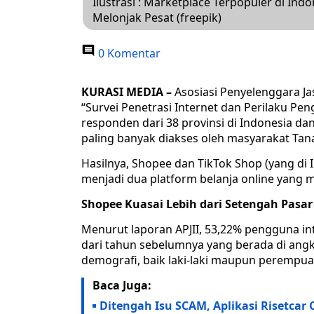
Ilustrasi : Marketplace Terpopuler di Ind
Melonjak Pesat (freepik)
0 Komentar
KURASI MEDIA –
Asosiasi Penyelenggara Jas
“Survei Penetrasi Internet dan Perilaku Pen
responden dari 38 provinsi di Indonesia 
paling banyak diakses oleh masyarakat Tana
Hasilnya, Shopee dan TikTok Shop (yang di
menjadi dua platform belanja online yang 
Shopee Kuasai Lebih dari Setengah Pasa
Menurut laporan APJII, 53,22% pengguna int
dari tahun sebelumnya yang berada di ang
demografi, baik laki-laki maupun perempuan,
Baca Juga:
Ditengah Isu SCAM, Aplikasi Risetcar