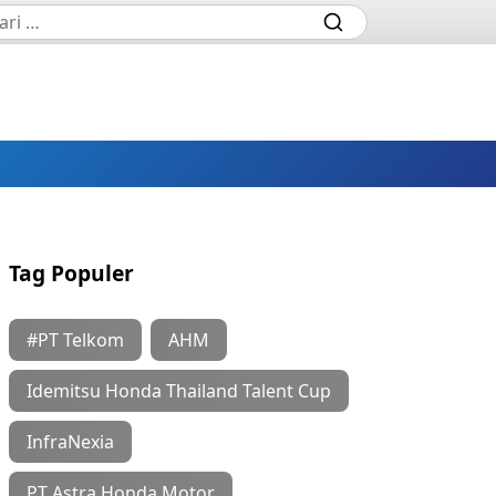
Tag Populer
#PT Telkom
AHM
Idemitsu Honda Thailand Talent Cup
InfraNexia
PT Astra Honda Motor