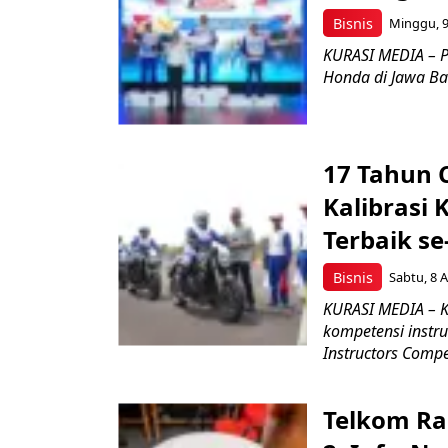
Bisnis
Minggu, 9
KURASI MEDIA – P
Honda di Jawa Bar
17 Tahun 
Kalibrasi 
Terbaik se
Bisnis
Sabtu, 8 A
KURASI MEDIA – K
kompetensi instru
Instructors Compet
Telkom Ra