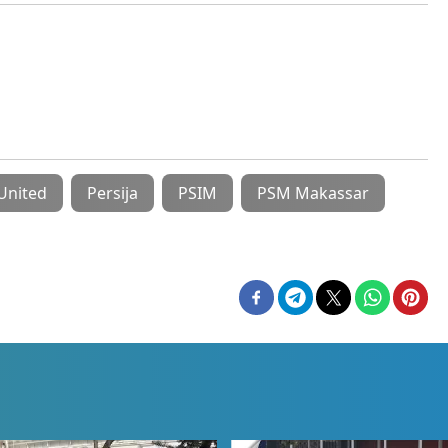
United
Persija
PSIM
PSM Makassar