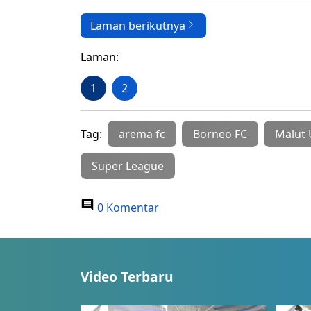
Laman berikutnya
Laman:
1
2
Tag:
arema fc
Borneo FC
Malut 
Super League
0 Komentar
Video Terbaru