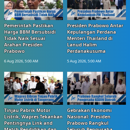
Pemerintah Pastikan
Presiden Prabowo Antar
Harga BBM Bersubsidi
Kepulangan Perdana
Tidak Naik Sesuai
Menteri Thailand di
Arahan Presiden
Lanud Halim
Prabowo
Perdanakusuma
6 Aug 2026, 5:00 AM
5 Aug 2026, 5:00 AM
Tinjau Pabrik Motor
Gebrakan Ekonomi
Listrik, Wapres Tekankan
Nasional: Presiden
Pentingnya Link and
Prabowo Rangkul
Match Pendidikan dan
Seluruh Pengusaha